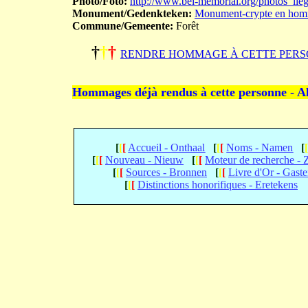
Photo/Foto:
http://www.bel-memorial.org/photos_l
Monument/Gedenkteken:
Monument-crypte en homm
Commune/Gemeente:
Forêt
†
†
†
RENDRE HOMMAGE À CETTE PERS
Hommages déjà rendus à cette personne - A
[
[
[
Accueil - Onthaal
[
[
[
Noms - Namen
[
[
[
[
Nouveau - Nieuw
[
[
[
Moteur de recherche -
[
[
[
Sources - Bronnen
[
[
[
Livre d'Or - Gast
[
[
[
Distinctions honorifiques - Eretekens