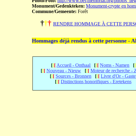
Photo/Foto:
http://www.bel-memorial.org/photos_l
Monument/Gedenkteken:
Monument-crypte en homm
Commune/Gemeente:
Forêt
†
†
†
RENDRE HOMMAGE À CETTE PERS
Hommages déjà rendus à cette personne - A
[
[
[
Accueil - Onthaal
[
[
[
Noms - Namen
[
[
[
[
Nouveau - Nieuw
[
[
[
Moteur de recherche -
[
[
[
Sources - Bronnen
[
[
[
Livre d'Or - Gast
[
[
[
Distinctions honorifiques - Eretekens