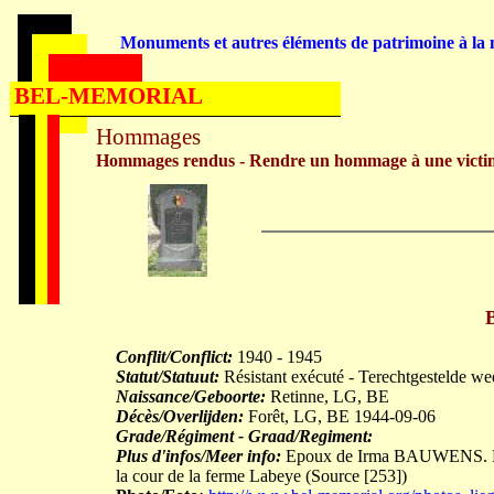
Monuments et autres éléments de patrimoine à la m
BEL-MEMORIAL
Hommages
Hommages rendus - Rendre un hommage à une victi
Conflit/Conflict:
1940 - 1945
Statut/Statuut:
Résistant exécuté - Terechtgestelde we
Naissance/Geboorte:
Retinne, LG, BE
Décès/Overlijden:
Forêt, LG, BE 1944-09-06
Grade/Régiment - Graad/Regiment:
Plus d'infos/Meer info:
Epoux de Irma BAUWENS. Domi
la cour de la ferme Labeye (Source [253])