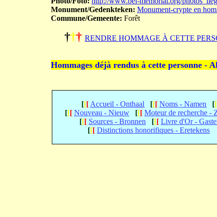
Photo/Foto:
http://www.bel-memorial.org/photos_l
Monument/Gedenkteken:
Monument-crypte en homm
Commune/Gemeente:
Forêt
†
†
†
RENDRE HOMMAGE À CETTE PERS
Hommages déjà rendus à cette personne - A
[
[
[
Accueil - Onthaal
[
[
[
Noms - Namen
[
[
[
[
Nouveau - Nieuw
[
[
[
Moteur de recherche -
[
[
[
Sources - Bronnen
[
[
[
Livre d'Or - Gast
[
[
[
Distinctions honorifiques - Eretekens