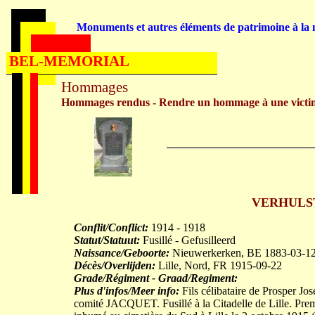
Monuments et autres éléments de patrimoine à la m
BEL-MEMORIAL
Hommages
Hommages rendus - Rendre un hommage à une victi
VERHULST 
Conflit/Conflict:
1914 - 1918
Statut/Statuut:
Fusillé - Gefusilleerd
Naissance/Geboorte:
Nieuwerkerken, BE 1883-03-1
Décès/Overlijden:
Lille, Nord, FR 1915-09-22
Grade/Régiment - Graad/Regiment:
Plus d'infos/Meer info:
Fils célibataire de Prosper
comité JACQUET. Fusillé à la Citadelle de Lille. Prem