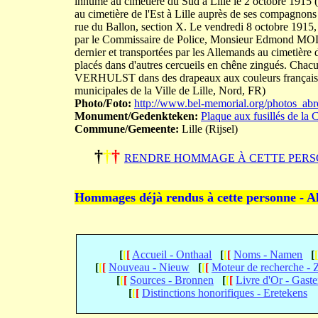
inhumé au cimetière du Sud à Lille le 2 octobre 1915 
au cimetière de l'Est à Lille auprès de ses compa
rue du Ballon, section X. Le vendredi 8 octobre 1915, à
par le Commissaire de Police, Monsieur Edmond MOLIN
dernier et transportées par les Allemands au cimetière de
placés dans d'autres cercueils en chêne zingués. Chacu
VERHULST dans des drapeaux aux couleurs française 
municipales de la Ville de Lille, Nord, FR)
Photo/Foto:
http://www.bel-memorial.org/photos_
Monument/Gedenkteken:
Plaque aux fusillés de la 
Commune/Gemeente:
Lille (Rijsel)
†
†
†
RENDRE HOMMAGE À CETTE PERS
Hommages déjà rendus à cette personne - A
[
[
[
Accueil - Onthaal
[
[
[
Noms - Namen
[
[
[
[
Nouveau - Nieuw
[
[
[
Moteur de recherche -
[
[
[
Sources - Bronnen
[
[
[
Livre d'Or - Gast
[
[
[
Distinctions honorifiques - Eretekens