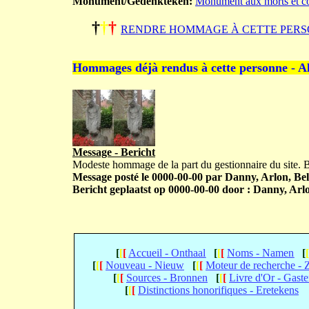
Monument/Gedenkteken:
Monument aux morts et co
†
†
†
RENDRE HOMMAGE À CETTE PERS
Hommages déjà rendus à cette personne - A
Message - Bericht
Modeste hommage de la part du gestionnaire du site.
Message posté le 0000-00-00 par Danny, Arlon, Bel
Bericht geplaatst op 0000-00-00 door : Danny, Arlo
[
[
[
Accueil - Onthaal
[
[
[
Noms - Namen
[
[
[
[
Nouveau - Nieuw
[
[
[
Moteur de recherche -
[
[
[
Sources - Bronnen
[
[
[
Livre d'Or - Gast
[
[
[
Distinctions honorifiques - Eretekens