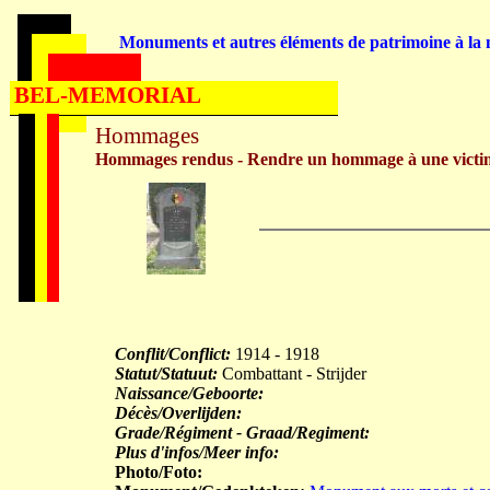
Monuments et autres éléments de patrimoine à la m
BEL-MEMORIAL
Hommages
Hommages rendus - Rendre un hommage à une victi
Conflit/Conflict:
1914 - 1918
Statut/Statuut:
Combattant - Strijder
Naissance/Geboorte:
Décès/Overlijden:
Grade/Régiment - Graad/Regiment:
Plus d'infos/Meer info:
Photo/Foto: