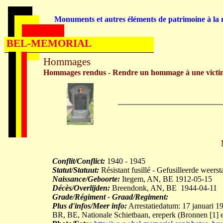
Monuments et autres éléments de patrimoine à la m
BEL-MEMORIAL
Hommages
Hommages rendus - Rendre un hommage à une victi
Conflit/Conflict:
1940 - 1945
Statut/Statuut:
Résistant fusillé - Gefusilleerde weerst
Naissance/Geboorte:
Itegem, AN, BE 1912-05-15
Décès/Overlijden:
Breendonk, AN, BE 1944-04-11
Grade/Régiment - Graad/Regiment:
Plus d'infos/Meer info:
Arrestatiedatum: 17 januari 1
BR, BE, Nationale Schietbaan, ereperk (Bronnen [1] e