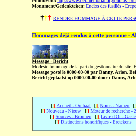
Photo/Foto:
http://www.bel-memorial.org/photos_br
Monument/Gedenkteken:
Enclos des fusillés - Erep
†
†
†
RENDRE HOMMAGE À CETTE PERS
Hommages déjà rendus à cette personne - A
Message - Bericht
Modeste hommage de la part du gestionnaire du site.
Message posté le 0000-00-00 par Danny, Arlon, Bel
Bericht geplaatst op 0000-00-00 door : Danny, Arlo
[
[
[
Accueil - Onthaal
[
[
[
Noms - Namen
[
[
[
[
Nouveau - Nieuw
[
[
[
Moteur de recherche -
[
[
[
Sources - Bronnen
[
[
[
Livre d'Or - Gast
[
[
[
Distinctions honorifiques - Eretekens