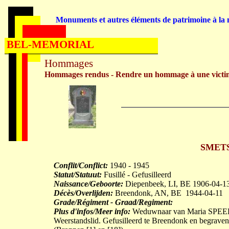
Monuments et autres éléments de patrimoine à la m
BEL-MEMORIAL
Hommages
Hommages rendus - Rendre un hommage à une victi
SMETS 
Conflit/Conflict:
1940 - 1945
Statut/Statuut:
Fusillé - Gefusilleerd
Naissance/Geboorte:
Diepenbeek, LI, BE 1906-04-1
Décès/Overlijden:
Breendonk, AN, BE 1944-04-11
Grade/Régiment - Graad/Regiment:
Plus d'infos/Meer info:
Weduwnaar van Maria SPEELMA
Weerstandslid. Gefusilleerd te Breendonk en begraven