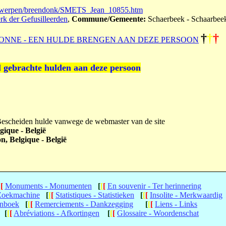
antwerpen/breendonk/SMETS_Jean_10855.htm
erk der Gefusilleerden
,
Commune/Gemeente:
Schaerbeek - Schaarbee
†
†
†
ONNE - EEN HULDE BRENGEN AAN DEZE PERSOON
l gebrachte hulden aan deze persoon
 Bescheiden hulde vanwege de webmaster van de site
gique - België
n, Belgique - België
[
[
Monuments - Monumenten
[
[
[
En souvenir - Ter herinnering
 Zoekmachine
[
[
[
Statistiques - Statistieken
[
[
[
Insolite - Merkwaardig
enboek
[
[
[
Remerciements - Dankzegging
[
[
[
Liens - Links
[
[
[
Abréviations - Afkortingen
[
[
[
Glossaire - Woordenschat