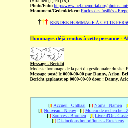
(Bronnen [1] en [18])
Photo/Foto:
http://www.bel-memorial.org/photos_
Monument/Gedenkteken:
Enclos des fusillés - Erep
†
†
†
RENDRE HOMMAGE À CETTE PERS
Hommages déjà rendus à cette personne - A
Message - Bericht
Modeste hommage de la part du gestionnaire du site.
Message posté le 0000-00-00 par Danny, Arlon, Bel
Bericht geplaatst op 0000-00-00 door : Danny, Arlo
[
[
[
Accueil - Onthaal
[
[
[
Noms - Namen
[
[
[
[
Nouveau - Nieuw
[
[
[
Moteur de recherche -
[
[
[
Sources - Bronnen
[
[
[
Livre d'Or - Gast
[
[
[
Distinctions honorifiques - Eretekens