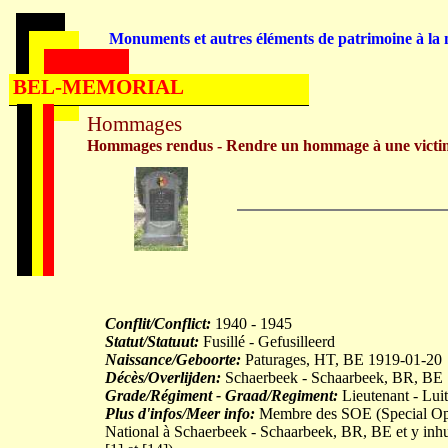
Monuments et autres éléments de patrimoine à la m
BEL-MEMORIAL
Hommages
Hommages rendus - Rendre un hommage à une victi
Conflit/Conflict:
1940 - 1945
Statut/Statuut:
Fusillé - Gefusilleerd
Naissance/Geboorte:
Paturages, HT, BE 1919-01-20
Décès/Overlijden:
Schaerbeek - Schaarbeek, BR, BE
Grade/Régiment - Graad/Regiment:
Lieutenant - Luit
Plus d'infos/Meer info:
Membre des SOE (Special Opera
National à Schaerbeek - Schaarbeek, BR, BE et y inhu