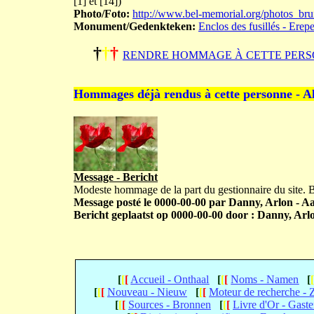
[1] et [14])
Photo/Foto:
http://www.bel-memorial.org/photos_br
Monument/Gedenkteken:
Enclos des fusillés - Erep
†
†
†
RENDRE HOMMAGE À CETTE PERS
Hommages déjà rendus à cette personne - A
Message - Bericht
Modeste hommage de la part du gestionnaire du site.
Message posté le 0000-00-00 par Danny, Arlon - Aar
Bericht geplaatst op 0000-00-00 door : Danny, Arlo
[
[
[
Accueil - Onthaal
[
[
[
Noms - Namen
[
[
[
[
Nouveau - Nieuw
[
[
[
Moteur de recherche -
[
[
[
Sources - Bronnen
[
[
[
Livre d'Or - Gast