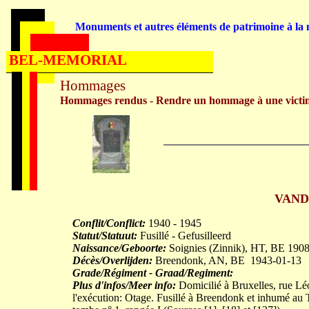
Monuments et autres éléments de patrimoine à la m
BEL-MEMORIAL
Hommages
Hommages rendus - Rendre un hommage à une victi
VAND
Conflit/Conflict:
1940 - 1945
Statut/Statuut:
Fusillé - Gefusilleerd
Naissance/Geboorte:
Soignies (Zinnik), HT, BE 190
Décès/Overlijden:
Breendonk, AN, BE 1943-01-13
Grade/Régiment - Graad/Regiment:
Plus d'infos/Meer info:
Domicilié à Bruxelles, rue Lé
l'exécution: Otage. Fusillé à Breendonk et inhumé au 