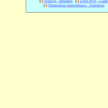
[
[
[
Sources - Bronnen
[
[
[
Livre d'Or - Gast
[
[
[
Distinctions honorifiques - Eretekens