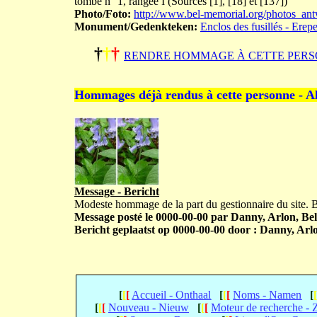
tombe n° 1, rangée I (Sources [1], [18] et [137])
Photo/Foto:
http://www.bel-memorial.org/photos
Monument/Gedenkteken:
Enclos des fusillés - Erep
†
†
†
RENDRE HOMMAGE À CETTE PERS
Hommages déjà rendus à cette personne - A
Message - Bericht
Modeste hommage de la part du gestionnaire du site.
Message posté le 0000-00-00 par Danny, Arlon, Bel
Bericht geplaatst op 0000-00-00 door : Danny, Arlo
[
[
[
Accueil - Onthaal
[
[
[
Noms - Namen
[
[
[
[
Nouveau - Nieuw
[
[
[
Moteur de recherche -