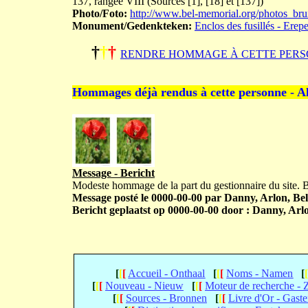
137, rangée VIII (Sources [1], [18] et [137])
Photo/Foto:
http://www.bel-memorial.org/photos_br
Monument/Gedenkteken:
Enclos des fusillés - Erep
†
†
†
RENDRE HOMMAGE À CETTE PERS
Hommages déjà rendus à cette personne - A
Message - Bericht
Modeste hommage de la part du gestionnaire du site.
Message posté le 0000-00-00 par Danny, Arlon, Bel
Bericht geplaatst op 0000-00-00 door : Danny, Arlo
[
[
[
Accueil - Onthaal
[
[
[
Noms - Namen
[
[
[
[
Nouveau - Nieuw
[
[
[
Moteur de recherche -
[
[
[
Sources - Bronnen
[
[
[
Livre d'Or - Gast