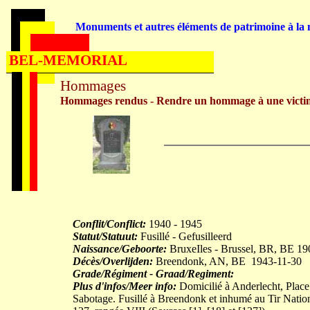
Monuments et autres éléments de patrimoine à la m
BEL-MEMORIAL
Hommages
Hommages rendus - Rendre un hommage à une victi
Conflit/Conflict:
1940 - 1945
Statut/Statuut:
Fusillé - Gefusilleerd
Naissance/Geboorte:
BruxeIles - Brussel, BR, BE 19
Décès/Overlijden:
Breendonk, AN, BE 1943-11-30
Grade/Régiment - Graad/Regiment:
Plus d'infos/Meer info:
Domicilié à Anderlecht, Place 
Sabotage. Fusillé à Breendonk et inhumé au Tir Natio