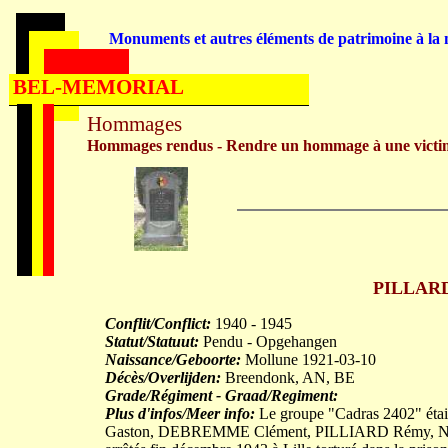
Monuments et autres éléments de patrimoine à la m
BEL-MEMORIAL
Hommages
Hommages rendus - Rendre un hommage à une victi
PILLARD
Conflit/Conflict:
1940 - 1945
Statut/Statuut:
Pendu - Opgehangen
Naissance/Geboorte:
Mollune 1921-03-10
Décès/Overlijden:
Breendonk, AN, BE
Grade/Régiment - Graad/Regiment:
Plus d'infos/Meer info:
Le groupe "Cadras 2402" étai
Gaston, DEBREMME Clément, PILLIARD Rémy, NABO