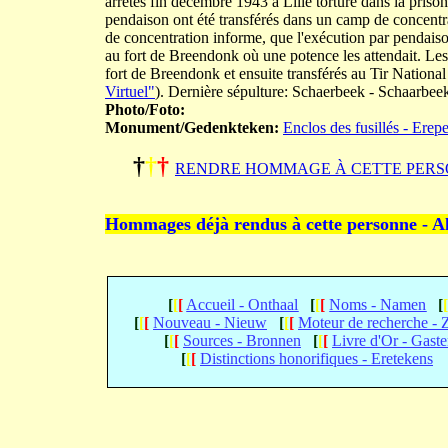
arrêtés fin décembre 1943 à Lille torturé dans la priso
pendaison ont été transférés dans un camp de conc
de concentration informe, que l'exécution par pendaison 
au fort de Breendonk où une potence les attendait. Le
fort de Breendonk et ensuite transférés au Tir Nation
Virtuel"
). Dernière sépulture: Schaerbeek - Schaarbee
Photo/Foto:
Monument/Gedenkteken:
Enclos des fusillés - Erep
†
†
†
RENDRE HOMMAGE À CETTE PERS
Hommages déjà rendus à cette personne - A
[
[
[
Accueil - Onthaal
[
[
[
Noms - Namen
[
[
[
[
Nouveau - Nieuw
[
[
[
Moteur de recherche -
[
[
[
Sources - Bronnen
[
[
[
Livre d'Or - Gast
[
[
[
Distinctions honorifiques - Eretekens