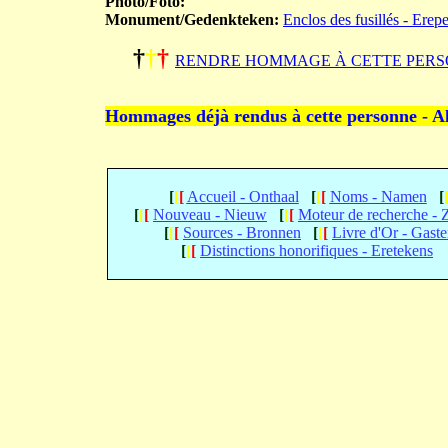
Photo/Foto:
Monument/Gedenkteken:
Enclos des fusillés - Erep
†
†
†
RENDRE HOMMAGE À CETTE PERS
Hommages déjà rendus à cette personne - A
[
[
[
Accueil - Onthaal
[
[
[
Noms - Namen
[
[
[
[
Nouveau - Nieuw
[
[
[
Moteur de recherche -
[
[
[
Sources - Bronnen
[
[
[
Livre d'Or - Gast
[
[
[
Distinctions honorifiques - Eretekens