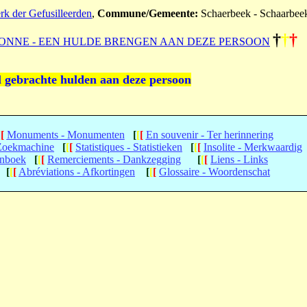
erk der Gefusilleerden
,
Commune/Gemeente:
Schaerbeek - Schaarbee
†
†
†
ONNE - EEN HULDE BRENGEN AAN DEZE PERSOON
l gebrachte hulden aan deze persoon
[
[
Monuments - Monumenten
[
[
[
En souvenir - Ter herinnering
 Zoekmachine
[
[
[
Statistiques - Statistieken
[
[
[
Insolite - Merkwaardig
enboek
[
[
[
Remerciements - Dankzegging
[
[
[
Liens - Links
[
[
[
Abréviations - Afkortingen
[
[
[
Glossaire - Woordenschat