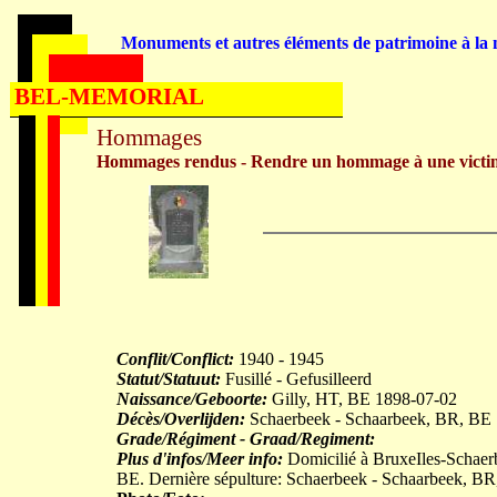
Monuments et autres éléments de patrimoine à la m
BEL-MEMORIAL
Hommages
Hommages rendus - Rendre un hommage à une victi
Conflit/Conflict:
1940 - 1945
Statut/Statuut:
Fusillé - Gefusilleerd
Naissance/Geboorte:
Gilly, HT, BE 1898-07-02
Décès/Overlijden:
Schaerbeek - Schaarbeek, BR, BE
Grade/Régiment - Graad/Regiment:
Plus d'infos/Meer info:
Domicilié à BruxeIles-Schaerb
BE. Dernière sépulture: Schaerbeek - Schaarbeek, BR,