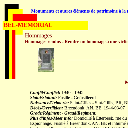
Monuments et autres éléments de patrimoine à la m
BEL-MEMORIAL
Hommages
Hommages rendus - Rendre un hommage à une victi
M
Conflit/Conflict:
1940 - 1945
Statut/Statuut:
Fusillé - Gefusilleerd
Naissance/Geboorte:
Saint-Gilles - Sint-Gillis, BR,
Décès/Overlijden:
Breendonk, AN, BE 1944-03-07
Grade/Régiment - Graad/Regiment:
Plus d'infos/Meer info:
Domicilié à Etterbeek, rue du P
Espionnage. Fusillé à Breendonk, AN, BE et inhumé au