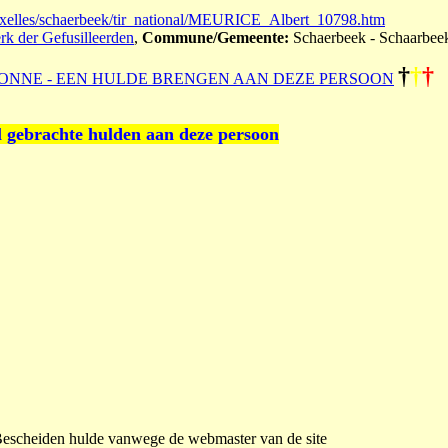
uxelles/schaerbeek/tir_national/MEURICE_Albert_10798.htm
erk der Gefusilleerden
,
Commune/Gemeente:
Schaerbeek - Schaarbee
†
†
†
ONNE - EEN HULDE BRENGEN AAN DEZE PERSOON
l gebrachte hulden aan deze persoon
 Bescheiden hulde vanwege de webmaster van de site