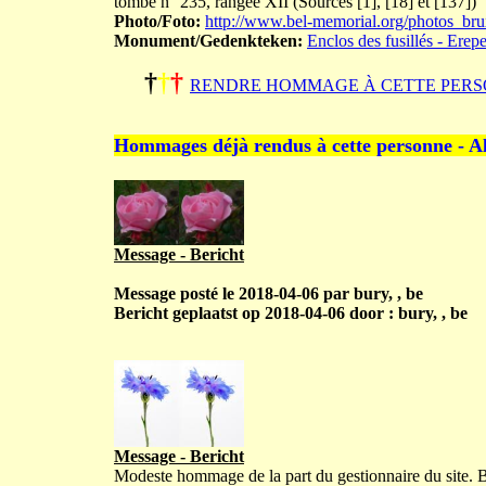
tombe n° 235, rangée XII (Sources [1], [18] et [137])
Photo/Foto:
http://www.bel-memorial.org/photos_br
Monument/Gedenkteken:
Enclos des fusillés - Erep
†
†
†
RENDRE HOMMAGE À CETTE PERS
Hommages déjà rendus à cette personne - A
Message - Bericht
Message posté le 2018-04-06 par bury, , be
Bericht geplaatst op 2018-04-06 door : bury, , be
Message - Bericht
Modeste hommage de la part du gestionnaire du site.