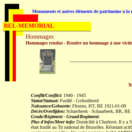
Monuments et autres éléments de patrimoine à la m
BEL-MEMORIAL
Hommages
Hommages rendus - Rendre un hommage à une victi
M
Conflit/Conflict:
1940 - 1945
Statut/Statuut:
Fusillé - Gefusilleerd
Naissance/Geboorte:
Fleurus, HT, BE 1921-01-09
Décès/Overlijden:
Schaerbeek - Schaarbeek, BR, BE
Grade/Régiment - Graad/Regiment:
Plus d'infos/Meer info:
Domicilié à Charleroi. Il y a
était fusillé au Tir national de Bruxelles. Résistant a