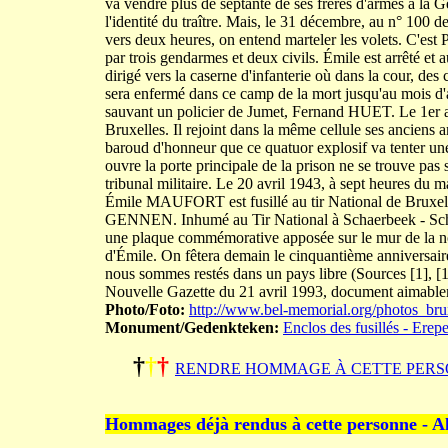
va vendre plus de septante de ses frères d'armes à la Ges
l'identité du traître. Mais, le 31 décembre, au n° 1
vers deux heures, on entend marteler les volets. C'est P
par trois gendarmes et deux civils. Émile est arrêté et a
dirigé vers la caserne d'infanterie où dans la cour, des
sera enfermé dans ce camp de la mort jusqu'au mois d'av
sauvant un policier de Jumet, Fernand HUET. Le 1er a
Bruxelles. Il rejoint dans la même cellule ses anc
baroud d'honneur que ce quatuor explosif va tenter un
ouvre la porte principale de la prison ne se trouve pas 
tribunal militaire. Le 20 avril 1943, à sept heures du ma
Émile MAUFORT est fusillé au tir National de Bru
GENNEN. Inhumé au Tir National à Schaerbeek - Schaa
une plaque commémorative apposée sur le mur de la no
d'Émile. On fêtera demain le cinquantième anniversair
nous sommes restés dans un pays libre (Sources [1], 
Nouvelle Gazette du 21 avril 1993, document aimab
Photo/Foto:
http://www.bel-memorial.org/photos_b
Monument/Gedenkteken:
Enclos des fusillés - Erep
†
†
†
RENDRE HOMMAGE À CETTE PERS
Hommages déjà rendus à cette personne - A