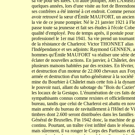
sa vie pour ses idées. Un autre pompier, Joël LAMBERT
quelques années, lors d'une visite au fort de Breendo
ses confrères a été interné à cet endroit. Comme person
avoir retrouvé la sœur d'Émile MAUFORT, un ancien coll
la vie de ce jeune pompier. Né le 21 janvier 1921 à Fleu
passe toute sa jeunesse et fait ses études à l'école Cobe
qualité d'employé. Peu de temps après, il postule pour
professionel le 1er mai 1941. Sa vie prend un tournant dé
de la résistance de Charleroi: Victor THONNET alias 
l'Indépendance et ses adjoints: Raymond GENNEN, al
hommes qu'Émile MAUFORT va réaliser une série de sa
éclater de nouvelles actions. En janvier, à Châtelet, de
plusieurs maisons habitées par des rexistes. En février
et destruction d'un moteur de 22.000 chevaux aux For
armée et destruction d'un turbo-générateur à la sociét
mine du Bourbier à Châtelet mais cette fois à la dynam
le pouvoir nazi, allant du sabotage du "Bois du Cazier"
les locaux de la Gestapo. L'énumération de ces faits de
sympathisants connus comme rexistes et officiellement 
bureau, tandis que celui de Charleroi est abattu en no
main armée du bureau de ravitaillement à l'Hôtel de Vi
timbres dont 2.600 seront distribuées dans les familles d
Général de Bruxelles. Fin 1942 donc, la machine de gue
continu. Pourtant, un traître s'est infiltré dans le rése
mais sûrement, il va ronger le Corps des Partisans et