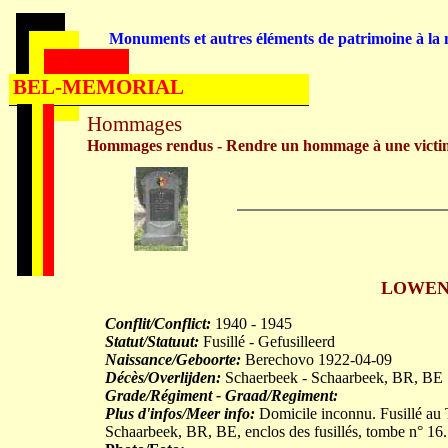
Monuments et autres éléments de patrimoine à la m
BEL-MEMORIAL
Hommages
Hommages rendus - Rendre un hommage à une victi
LOWENW
Conflit/Conflict:
1940 - 1945
Statut/Statuut:
Fusillé - Gefusilleerd
Naissance/Geboorte:
Berechovo 1922-04-09
Décès/Overlijden:
Schaerbeek - Schaarbeek, BR, BE
Grade/Régiment - Graad/Regiment:
Plus d'infos/Meer info:
Domicile inconnu. Fusillé au 
Schaarbeek, BR, BE, enclos des fusillés, tombe n° 16.