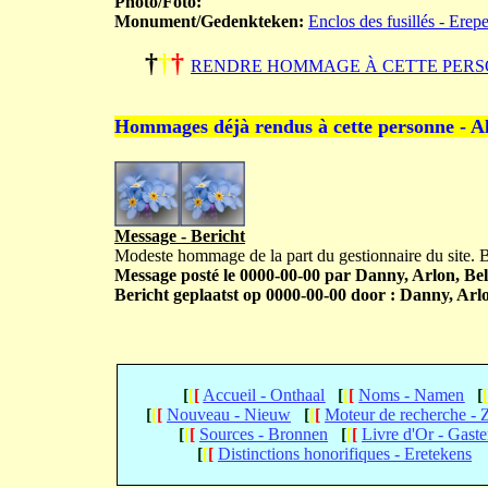
Photo/Foto:
Monument/Gedenkteken:
Enclos des fusillés - Erep
†
†
†
RENDRE HOMMAGE À CETTE PERS
Hommages déjà rendus à cette personne - A
Message - Bericht
Modeste hommage de la part du gestionnaire du site.
Message posté le 0000-00-00 par Danny, Arlon, Bel
Bericht geplaatst op 0000-00-00 door : Danny, Arlo
[
[
[
Accueil - Onthaal
[
[
[
Noms - Namen
[
[
[
[
Nouveau - Nieuw
[
[
[
Moteur de recherche -
[
[
[
Sources - Bronnen
[
[
[
Livre d'Or - Gast
[
[
[
Distinctions honorifiques - Eretekens