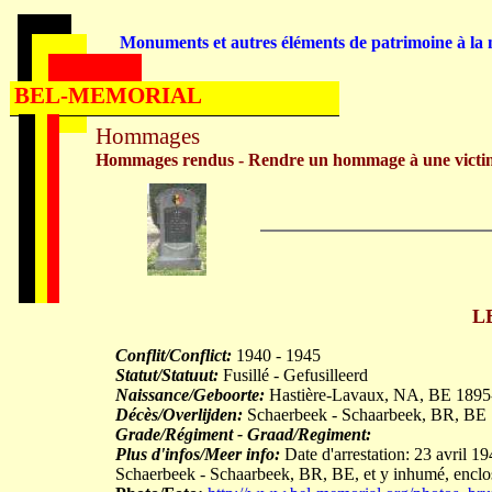
Monuments et autres éléments de patrimoine à la m
BEL-MEMORIAL
Hommages
Hommages rendus - Rendre un hommage à une victi
L
Conflit/Conflict:
1940 - 1945
Statut/Statuut:
Fusillé - Gefusilleerd
Naissance/Geboorte:
Hastière-Lavaux, NA, BE 1895
Décès/Overlijden:
Schaerbeek - Schaarbeek, BR, BE
Grade/Régiment - Graad/Regiment:
Plus d'infos/Meer info:
Date d'arrestation: 23 avril 19
Schaerbeek - Schaarbeek, BR, BE, et y inhumé, enclos d