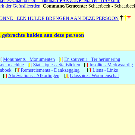
uxelles/schaerbeek/tir_national/LESPAGNE_Marcel_51970.htm
erk der Gefusilleerden
,
Commune/Gemeente:
Schaerbeek - Schaarbee
†
†
†
ONNE - EEN HULDE BRENGEN AAN DEZE PERSOON
l gebrachte hulden aan deze persoon
[
[
Monuments - Monumenten
[
[
[
En souvenir - Ter herinnering
 Zoekmachine
[
[
[
Statistiques - Statistieken
[
[
[
Insolite - Merkwaardig
enboek
[
[
[
Remerciements - Dankzegging
[
[
[
Liens - Links
[
[
[
Abréviations - Afkortingen
[
[
[
Glossaire - Woordenschat