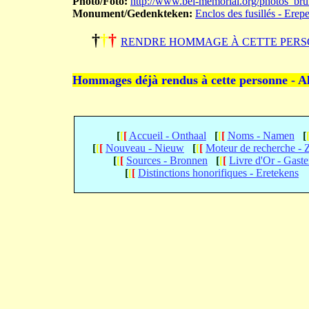
Photo/Foto:
http://www.bel-memorial.org/photos_br
Monument/Gedenkteken:
Enclos des fusillés - Erep
†
†
†
RENDRE HOMMAGE À CETTE PERS
Hommages déjà rendus à cette personne - A
[
[
[
Accueil - Onthaal
[
[
[
Noms - Namen
[
[
[
[
Nouveau - Nieuw
[
[
[
Moteur de recherche -
[
[
[
Sources - Bronnen
[
[
[
Livre d'Or - Gast
[
[
[
Distinctions honorifiques - Eretekens