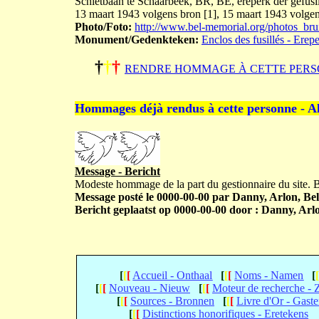
Schietbaan te Schaarbeek, BR, BE, ereperk der gefusill
13 maart 1943 volgens bron [1], 15 maart 1943 volgens
Photo/Foto:
http://www.bel-memorial.org/photos_b
Monument/Gedenkteken:
Enclos des fusillés - Erep
†
†
†
RENDRE HOMMAGE À CETTE PERS
Hommages déjà rendus à cette personne - A
Message - Bericht
Modeste hommage de la part du gestionnaire du site.
Message posté le 0000-00-00 par Danny, Arlon, Bel
Bericht geplaatst op 0000-00-00 door : Danny, Arlo
[
[
[
Accueil - Onthaal
[
[
[
Noms - Namen
[
[
[
[
Nouveau - Nieuw
[
[
[
Moteur de recherche -
[
[
[
Sources - Bronnen
[
[
[
Livre d'Or - Gast
[
[
[
Distinctions honorifiques - Eretekens