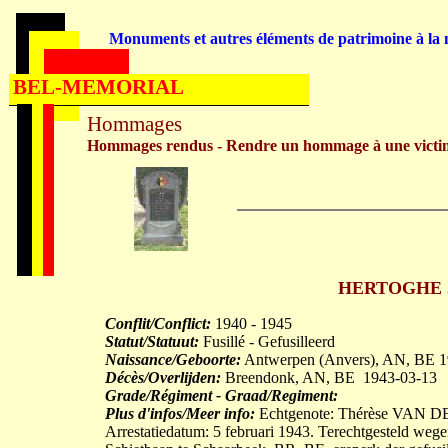
Monuments et autres éléments de patrimoine à la m
BEL-MEMORIAL
Hommages
Hommages rendus - Rendre un hommage à une victi
HERTOGHE Jea
Conflit/Conflict:
1940 - 1945
Statut/Statuut:
Fusillé - Gefusilleerd
Naissance/Geboorte:
Antwerpen (Anvers), AN, BE 1
Décès/Overlijden:
Breendonk, AN, BE 1943-03-13
Grade/Régiment - Graad/Regiment:
Plus d'infos/Meer info:
Echtgenote: Thérèse VAN DE
Arrestatiedatum: 5 februari 1943. Terechtgesteld wege