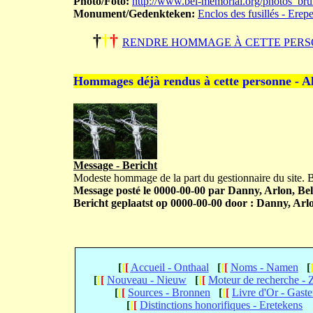
Photo/Foto:
http://www.bel-memorial.org/photos_b
Monument/Gedenkteken:
Enclos des fusillés - Erep
†
†
†
RENDRE HOMMAGE À CETTE PERS
Hommages déjà rendus à cette personne - A
Message - Bericht
Modeste hommage de la part du gestionnaire du site.
Message posté le 0000-00-00 par Danny, Arlon, Bel
Bericht geplaatst op 0000-00-00 door : Danny, Arlo
[
[
[
Accueil - Onthaal
[
[
[
Noms - Namen
[
[
[
[
Nouveau - Nieuw
[
[
[
Moteur de recherche -
[
[
[
Sources - Bronnen
[
[
[
Livre d'Or - Gast
[
[
[
Distinctions honorifiques - Eretekens