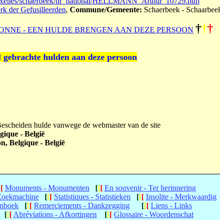
ruxelles/schaerbeek/tir_national/HELLMANN_Arthur_10729.htm
erk der Gefusilleerden
,
Commune/Gemeente:
Schaerbeek - Schaarbee
†
†
†
ONNE - EEN HULDE BRENGEN AAN DEZE PERSOON
l gebrachte hulden aan deze persoon
 Bescheiden hulde vanwege de webmaster van de site
gique - België
n, Belgique - België
[
[
Monuments - Monumenten
[
[
[
En souvenir - Ter herinnering
 Zoekmachine
[
[
[
Statistiques - Statistieken
[
[
[
Insolite - Merkwaardig
enboek
[
[
[
Remerciements - Dankzegging
[
[
[
Liens - Links
[
[
[
Abréviations - Afkortingen
[
[
[
Glossaire - Woordenschat