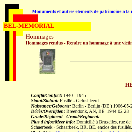
Monuments et autres éléments de patrimoine à la m
BEL-MEMORIAL
Hommages
Hommages rendus - Rendre un hommage à une victi
HE
Conflit/Conflict:
1940 - 1945
Statut/Statuut:
Fusillé - Gefusilleerd
Naissance/Geboorte:
Berlin - Berlijn (DE ) 1906-05-
Décès/Overlijden:
Breendonk, AN, BE 1944-02-28
Grade/Régiment - Graad/Regiment:
Plus d'infos/Meer info:
Domicilié à Bruxelles, rue de 
Schaerbeek - Schaarbeek, BR, BE, enclos des fusillés,