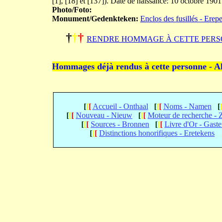
[1], [18] et [137]). Date de naissance: 10 octobre 190
Photo/Foto:
Monument/Gedenkteken:
Enclos des fusillés - Erep
†
†
†
RENDRE HOMMAGE À CETTE PERS
Hommages déjà rendus à cette personne - A
[
[
[
Accueil - Onthaal
[
[
[
Noms - Namen
[
[
[
[
Nouveau - Nieuw
[
[
[
Moteur de recherche -
[
[
[
Sources - Bronnen
[
[
[
Livre d'Or - Gast
[
[
[
Distinctions honorifiques - Eretekens