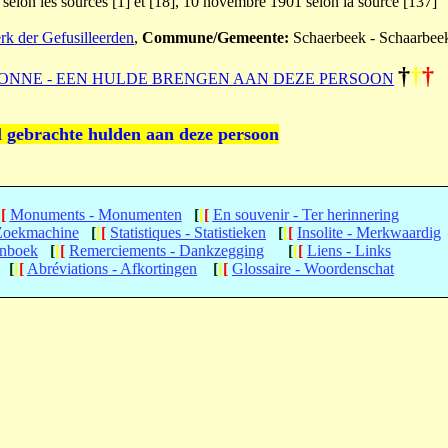
1 selon les sources [1] et [18], 10 novembre 1901 selon la source [137]
erk der Gefusilleerden
,
Commune/Gemeente:
Schaerbeek - Schaarbee
†
†
†
ONNE - EEN HULDE BRENGEN AAN DEZE PERSOON
l gebrachte hulden aan deze persoon
[
[
Monuments - Monumenten
[
[
[
En souvenir - Ter herinnering
 Zoekmachine
[
[
[
Statistiques - Statistieken
[
[
[
Insolite - Merkwaardig
enboek
[
[
[
Remerciements - Dankzegging
[
[
[
Liens - Links
[
[
[
Abréviations - Afkortingen
[
[
[
Glossaire - Woordenschat