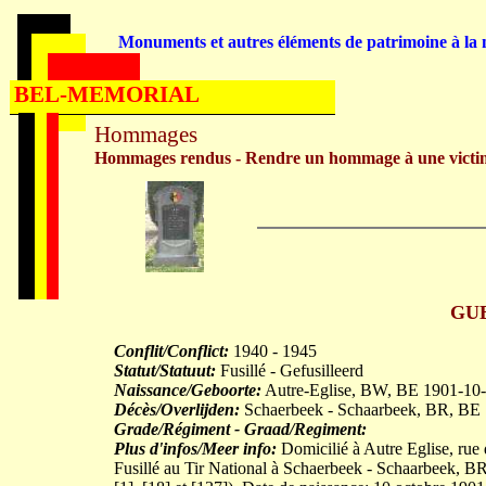
Monuments et autres éléments de patrimoine à la m
BEL-MEMORIAL
Hommages
Hommages rendus - Rendre un hommage à une victi
GU
Conflit/Conflict:
1940 - 1945
Statut/Statuut:
Fusillé - Gefusilleerd
Naissance/Geboorte:
Autre-Eglise, BW, BE 1901-10
Décès/Overlijden:
Schaerbeek - Schaarbeek, BR, BE
Grade/Régiment - Graad/Regiment:
Plus d'infos/Meer info:
Domicilié à Autre Eglise, rue d
Fusillé au Tir National à Schaerbeek - Schaarbeek, BR