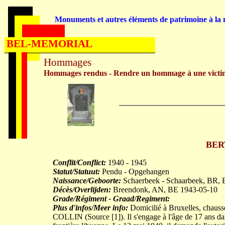
Monuments et autres éléments de patrimoine à la m
BEL-MEMORIAL
Hommages
Hommages rendus - Rendre un hommage à une victi
BER
Conflit/Conflict:
1940 - 1945
Statut/Statuut:
Pendu - Opgehangen
Naissance/Geboorte:
Schaerbeek - Schaarbeek, BR,
Décès/Overlijden:
Breendonk, AN, BE 1943-05-10
Grade/Régiment - Graad/Regiment:
Plus d'infos/Meer info:
Domicilié à Bruxelles, chaussée
COLLIN (Source [1]). Il s'engage à l'âge de 17 ans dan