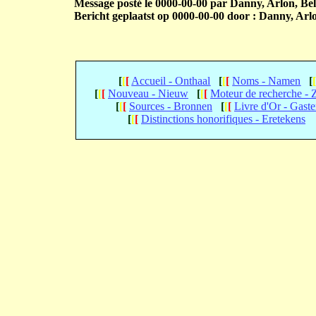
Message posté le 0000-00-00 par Danny, Arlon, Bel
Bericht geplaatst op 0000-00-00 door : Danny, Arlo
[
[
[
Accueil - Onthaal
[
[
[
Noms - Namen
[
[
[
[
Nouveau - Nieuw
[
[
[
Moteur de recherche -
[
[
[
Sources - Bronnen
[
[
[
Livre d'Or - Gast
[
[
[
Distinctions honorifiques - Eretekens