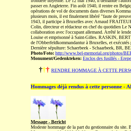
frontière libyenne. Le 12 mai 1940, il demande l'autoris
passer en Angleterre. Fin août 1940, il rentre en Belgiqu
opérations de vol de documents dans diverses Kommand
plusieurs mois, il est finalement libéré "faute de preu
1943, il participe à Bruxelles avec Arnaud FRAITEUR e
Colin, directeur et rédacteur en chef du quotidien Le N
collaboration avec l'occupant allemand. Arrêté le lendem
Louise et emprisonné à Saint-Gilles. RASKIN, BER
de l'Obberfeldkommandantur à Bruxelles, et exécutés 
Dernière sépulture: Schaerbeek - Schaarbeek, BR, BE, 
Photo/Foto:
http://www.bel-memorial.org/photos
Monument/Gedenkteken:
Enclos des fusillés - Erep
†
†
†
RENDRE HOMMAGE À CETTE PERS
Hommages déjà rendus à cette personne - A
Message - Bericht
Modeste hommage de la part du gestionnaire du site.