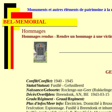
Monuments et autres éléments de patrimoine à la m
BEL-MEMORIAL
Hommages
Hommages rendus - Rendre un hommage à une victi
GE
Conflit/Conflict:
1940 - 1945
Statut/Statuut:
Fusillé - Gefusilleerd
Naissance/Geboorte:
Roclenge-sur-Geer (Rukkelinge
Décès/Overlijden:
Breendonk, AN, BE 1943-03-15
Grade/Régiment - Graad/Regiment:
Plus d'infos/Meer info:
Électricien. Domicilié à Bruxe
l'exécution: Espionnage. Fusillé à Breendonk et inhu