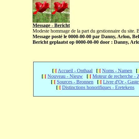
Message - Bericht
Modeste hommage de la part du gestionnaire du site.
Message posté le 0000-00-00 par Danny, Arlon, Bel
Bericht geplaatst op 0000-00-00 door : Danny, Arlo
[
[
[
Accueil - Onthaal
[
[
[
Noms - Namen
[
[
[
[
Nouveau - Nieuw
[
[
[
Moteur de recherche -
[
[
[
Sources - Bronnen
[
[
[
Livre d'Or - Gast
[
[
[
Distinctions honorifiques - Eretekens