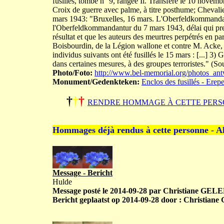
fusillés, tombe n° 9, rangée Il. Transféré le 10 novem
Croix de guerre avec palme, à titre posthume; Chevalie
mars 1943: "Bruxelles, 16 mars. L'Oberfeldkommandan
l'Oberfeldkommandantur du 7 mars 1943, délai qui pren
résultat et que les auteurs des meurtres perpétrés en p
Boisbourdin, de la Légion wallone et contre M. Acke, 
individus suivants ont été fusillés le 15 mars : [...] 3) G
dans certaines mesures, à des groupes terroristes." (Sou
Photo/Foto:
http://www.bel-memorial.org/photos_
Monument/Gedenkteken:
Enclos des fusillés - Erep
†
†
†
RENDRE HOMMAGE À CETTE PERS
Hommages déjà rendus à cette personne - A
Message - Bericht
Hulde
Message posté le 2014-09-28 par Christiane GEL
Bericht geplaatst op 2014-09-28 door : Christia