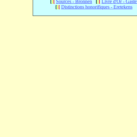
[
[
[
Sources - Bronnen
[
[
[
Livre d'Or - Gast
[
[
[
Distinctions honorifiques - Eretekens