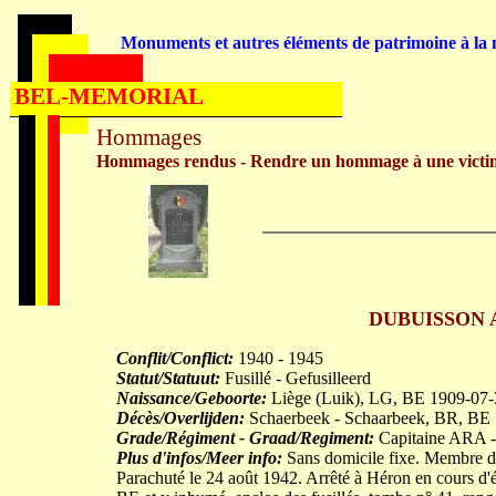
Monuments et autres éléments de patrimoine à la m
BEL-MEMORIAL
Hommages
Hommages rendus - Rendre un hommage à une victi
DUBUISSON Aug
Conflit/Conflict:
1940 - 1945
Statut/Statuut:
Fusillé - Gefusilleerd
Naissance/Geboorte:
Liège (Luik), LG, BE 1909-07-
Décès/Overlijden:
Schaerbeek - Schaarbeek, BR, BE
Grade/Régiment - Graad/Regiment:
Capitaine ARA - 
Plus d'infos/Meer info:
Sans domicile fixe. Membre d
Parachuté le 24 août 1942. Arrêté à Héron en cours d'