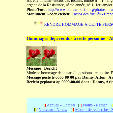
BE et y inhumé, enclos des fusillés, tombe n° 41, ra
organe de la Résistance, 4ème année, n° 1, 1er janvier
Photo/Foto:
http://www.bel-memorial.org/photos_
Monument/Gedenkteken:
Enclos des fusillés - Erep
†
†
†
RENDRE HOMMAGE À CETTE PERS
Hommages déjà rendus à cette personne - A
Message - Bericht
Modeste hommage de la part du gestionnaire du site.
Message posté le 0000-00-00 par Danny, Arlon - Aar
Bericht geplaatst op 0000-00-00 door : Danny, Arlo
[
[
[
Accueil - Onthaal
[
[
[
Noms - Namen
[
[
[
[
Nouveau - Nieuw
[
[
[
Moteur de recherche -