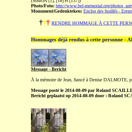
(Sources [1], [18] et [137])
Photo/Foto:
http://www.bel-memorial.org/photos_
Monument/Gedenkteken:
Enclos des fusillés - Erep
†
†
†
RENDRE HOMMAGE À CETTE PERS
Hommages déjà rendus à cette personne - A
Message - Bericht
À la mémoire de Jean, fiancé à Denise DALMOTE, 
Message posté le 2014-08-09 par Roland SCAILLE
Bericht geplaatst op 2014-08-09 door : Roland S