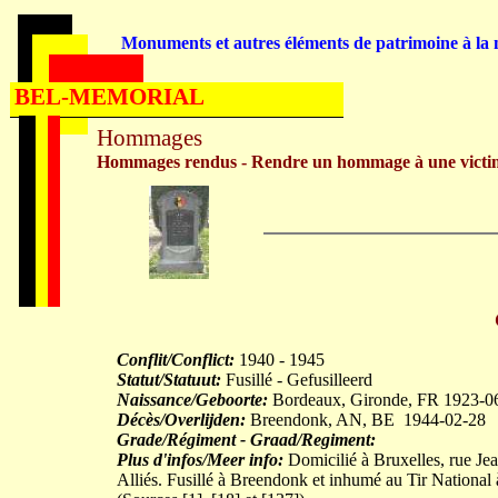
Monuments et autres éléments de patrimoine à la m
BEL-MEMORIAL
Hommages
Hommages rendus - Rendre un hommage à une victi
Conflit/Conflict:
1940 - 1945
Statut/Statuut:
Fusillé - Gefusilleerd
Naissance/Geboorte:
Bordeaux, Gironde, FR 1923-0
Décès/Overlijden:
Breendonk, AN, BE 1944-02-28
Grade/Régiment - Graad/Regiment:
Plus d'infos/Meer info:
Domicilié à Bruxelles, rue Jea
Alliés. Fusillé à Breendonk et inhumé au Tir National