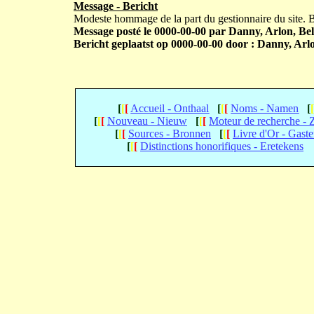
Message - Bericht
Modeste hommage de la part du gestionnaire du site.
Message posté le 0000-00-00 par Danny, Arlon, Bel
Bericht geplaatst op 0000-00-00 door : Danny, Arlo
[
[
[
Accueil - Onthaal
[
[
[
Noms - Namen
[
[
[
[
Nouveau - Nieuw
[
[
[
Moteur de recherche -
[
[
[
Sources - Bronnen
[
[
[
Livre d'Or - Gast
[
[
[
Distinctions honorifiques - Eretekens