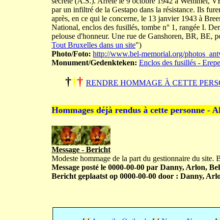
secrète (A.S.). Arrêté le 9 octobre 1942 à Wemmel, VB,
par un infiltré de la Gestapo dans la résistance. Ils fu
après, en ce qui le concerne, le 13 janvier 1943 à B
National, enclos des fusillés, tombe n° 1, rangée I. 
pelouse d'honneur. Une rue de Ganshoren, BR, BE, port
Tout Bruxelles dans un site
")
Photo/Foto:
http://www.bel-memorial.org/photos_
Monument/Gedenkteken:
Enclos des fusillés - Erep
†
†
†
RENDRE HOMMAGE À CETTE PERS
Hommages déjà rendus à cette personne - A
Message - Bericht
Modeste hommage de la part du gestionnaire du site.
Message posté le 0000-00-00 par Danny, Arlon, Bel
Bericht geplaatst op 0000-00-00 door : Danny, Arlo