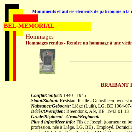
Monuments et autres éléments de patrimoine à la m
BEL-MEMORIAL
Hommages
Hommages rendus - Rendre un hommage à une victi
BRAIBANT Ri
Conflit/Conflict:
1940 - 1945
Statut/Statuut:
Résistant fusillé - Gefusilleerd weersta
Naissance/Geboorte:
Liège (Luik), LG, BE 1904-07-
Décès/Overlijden:
Breendonk, AN, BE 1943-01-13
Grade/Régiment - Graad/Regiment:
Plus d'infos/Meer info:
Fils de Joseph (tourneur en 
profession, née à Liège, LG, BE) . Employé. Domicilié