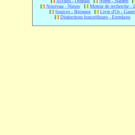
[
[
[
Accueil - Onthaal
[
[
[
Noms - Namen
[
[
[
[
Nouveau - Nieuw
[
[
[
Moteur de recherche -
[
[
[
Sources - Bronnen
[
[
[
Livre d'Or - Gast
[
[
[
Distinctions honorifiques - Eretekens