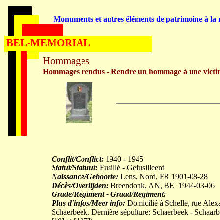
Monuments et autres éléments de patrimoine à la m
BEL-MEMORIAL
Hommages
Hommages rendus - Rendre un hommage à une victi
Conflit/Conflict:
1940 - 1945
Statut/Statuut:
Fusillé - Gefusilleerd
Naissance/Geboorte:
Lens, Nord, FR 1901-08-28
Décès/Overlijden:
Breendonk, AN, BE 1944-03-06
Grade/Régiment - Graad/Regiment:
Plus d'infos/Meer info:
Domicilié à Schelle, rue Alex
Schaerbeek. Dernière sépulture: Schaerbeek - Schaarb