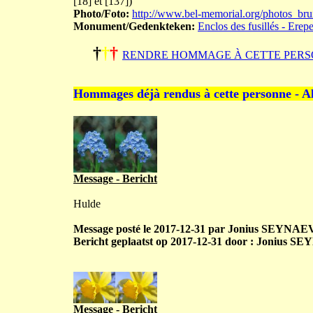
[18] et [137])
Photo/Foto:
http://www.bel-memorial.org/photos_br
Monument/Gedenkteken:
Enclos des fusillés - Erep
†
†
†
RENDRE HOMMAGE À CETTE PERS
Hommages déjà rendus à cette personne - A
Message - Bericht
Hulde
Message posté le 2017-12-31 par Jonius SEYNAE
Bericht geplaatst op 2017-12-31 door : Jonius 
Message - Bericht