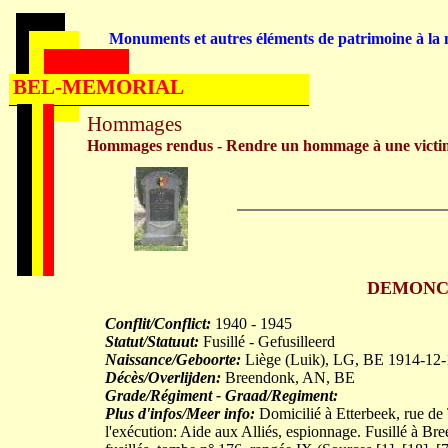
Monuments et autres éléments de patrimoine à la m
BEL-MEMORIAL
Hommages
Hommages rendus - Rendre un hommage à une victi
DEMONCEA
Conflit/Conflict:
1940 - 1945
Statut/Statuut:
Fusillé - Gefusilleerd
Naissance/Geboorte:
Liège (Luik), LG, BE 1914-12-
Décès/Overlijden:
Breendonk, AN, BE
Grade/Régiment - Graad/Regiment:
Plus d'infos/Meer info:
Domicilié à Etterbeek, rue de T
l'exécution: Aide aux Alliés, espionnage. Fusillé à B