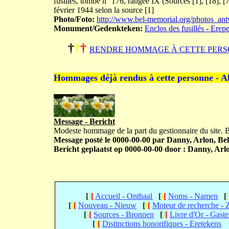
fusillés, tombe n° 176, rangée IX (Sources [1], [18], [
février 1944 selon la source [1]
Photo/Foto:
http://www.bel-memorial.org/photos
Monument/Gedenkteken:
Enclos des fusillés - Erep
†
†
†
RENDRE HOMMAGE À CETTE PERS
Hommages déjà rendus à cette personne - A
Message - Bericht
Modeste hommage de la part du gestionnaire du site.
Message posté le 0000-00-00 par Danny, Arlon, Bel
Bericht geplaatst op 0000-00-00 door : Danny, Arlo
[
[
[
Accueil - Onthaal
[
[
[
Noms - Namen
[
[
[
[
Nouveau - Nieuw
[
[
[
Moteur de recherche -
[
[
[
Sources - Bronnen
[
[
[
Livre d'Or - Gast
[
[
[
Distinctions honorifiques - Eretekens