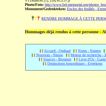
VI (Sources [1], [18] et [137])
Photo/Foto:
http://www.bel-memorial.org/photos_b
Monument/Gedenkteken:
Enclos des fusillés - Erep
†
†
†
RENDRE HOMMAGE À CETTE PERS
Hommages déjà rendus à cette personne - A
[
[
[
Accueil - Onthaal
[
[
[
Noms - Namen
[
[
[
[
Nouveau - Nieuw
[
[
[
Moteur de recherche -
[
[
[
Sources - Bronnen
[
[
[
Livre d'Or - Gast
[
[
[
Distinctions honorifiques - Eretekens