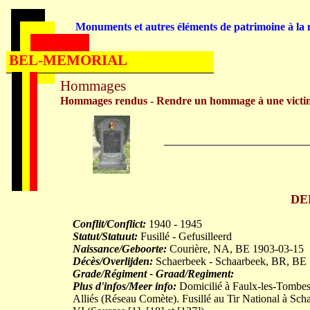
Monuments et autres éléments de patrimoine à la m
BEL-MEMORIAL
Hommages
Hommages rendus - Rendre un hommage à une victi
DE
Conflit/Conflict:
1940 - 1945
Statut/Statuut:
Fusillé - Gefusilleerd
Naissance/Geboorte:
Courière, NA, BE 1903-03-15
Décès/Overlijden:
Schaerbeek - Schaarbeek, BR, BE
Grade/Régiment - Graad/Regiment:
Plus d'infos/Meer info:
Domicilié à Faulx-les-Tombes, 
Alliés (Réseau Comète). Fusillé au Tir National à Sch