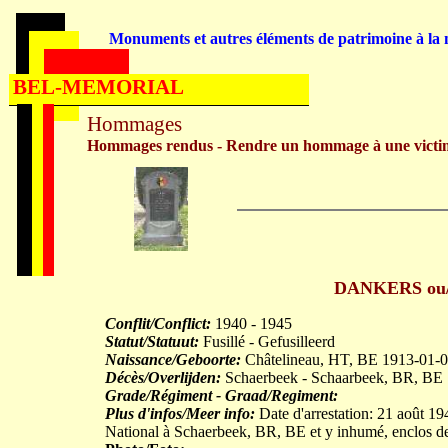
Monuments et autres éléments de patrimoine à la m
BEL-MEMORIAL
Hommages
Hommages rendus - Rendre un hommage à une victi
DANKERS ou/
Conflit/Conflict:
1940 - 1945
Statut/Statuut:
Fusillé - Gefusilleerd
Naissance/Geboorte:
Châtelineau, HT, BE 1913-01-
Décès/Overlijden:
Schaerbeek - Schaarbeek, BR, BE
Grade/Régiment - Graad/Regiment:
Plus d'infos/Meer info:
Date d'arrestation: 21 août 194
National à Schaerbeek, BR, BE et y inhumé, enclos des 