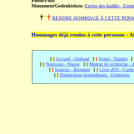
Photo/Foto:
Monument/Gedenkteken:
Enclos des fusillés - Erep
†
†
†
RENDRE HOMMAGE À CETTE PERS
Hommages déjà rendus à cette personne - A
[
[
[
Accueil - Onthaal
[
[
[
Noms - Namen
[
[
[
[
Nouveau - Nieuw
[
[
[
Moteur de recherche -
[
[
[
Sources - Bronnen
[
[
[
Livre d'Or - Gast
[
[
[
Distinctions honorifiques - Eretekens