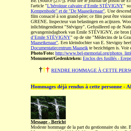
BE (Source [257]). Pour lire le journal de prison de 
l'article "
L'héroïque calvaire d’Emile STÉVIGNY
" su
Kempenbode" et de "De Maaseikenaar"
. Une descend
film consacré à son grand-père; ce film peut être visi
GRENE. Inspecteur van belastingen en acijnzen. Woon
inlichtingendienst "Stévigny". Gefusilleerd op de Nat
gevangenisdagboek van Emile STÉVIGNY, zie bron [258]
d’Emile STÉVIGNY
" op de site "Médecins de la Gr
Maaseikenaar"
. Een kleindochter van E. Stevigny heef
Documentatiecentrum Maaseik
te bezichtigen is. Voir
Photo/Foto:
http://www.bel-memorial.org/photos_
Monument/Gedenkteken:
Enclos des fusillés - Erep
†
†
†
RENDRE HOMMAGE À CETTE PERS
Hommages déjà rendus à cette personne - A
Message - Bericht
Modeste hommage de la part du gestionnaire du site.