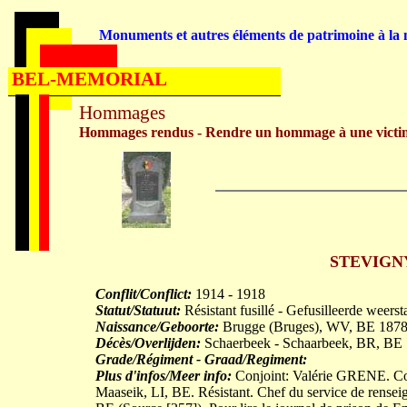
Monuments et autres éléments de patrimoine à la m
BEL-MEMORIAL
Hommages
Hommages rendus - Rendre un hommage à une victi
STEVIGNY 
Conflit/Conflict:
1914 - 1918
Statut/Statuut:
Résistant fusillé - Gefusilleerde weerst
Naissance/Geboorte:
Brugge (Bruges), WV, BE 1878
Décès/Overlijden:
Schaerbeek - Schaarbeek, BR, BE
Grade/Régiment - Graad/Regiment:
Plus d'infos/Meer info:
Conjoint: Valérie GRENE. Contr
Maaseik, LI, BE. Résistant. Chef du service de rensei