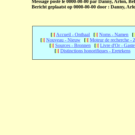
Message posté le 0000-00-00 par Danny, Arlon, Bel
Bericht geplaatst op 0000-00-00 door : Danny, Arlo
[
[
[
Accueil - Onthaal
[
[
[
Noms - Namen
[
[
[
[
Nouveau - Nieuw
[
[
[
Moteur de recherche -
[
[
[
Sources - Bronnen
[
[
[
Livre d'Or - Gast
[
[
[
Distinctions honorifiques - Eretekens