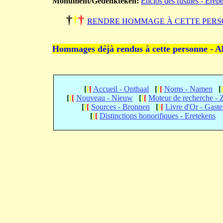
Monument/Gedenkteken:
Enclos des fusillés - Erep
†
†
†
RENDRE HOMMAGE À CETTE PERS
Hommages déjà rendus à cette personne - A
[
[
[
Accueil - Onthaal
[
[
[
Noms - Namen
[
[
[
[
Nouveau - Nieuw
[
[
[
Moteur de recherche -
[
[
[
Sources - Bronnen
[
[
[
Livre d'Or - Gast
[
[
[
Distinctions honorifiques - Eretekens