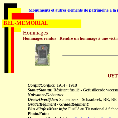
Monuments et autres éléments de patrimoine à la m
BEL-MEMORIAL
Hommages
Hommages rendus - Rendre un hommage à une victi
UYT
Conflit/Conflict:
1914 - 1918
Statut/Statuut:
Résistant fusillé - Gefusilleerde weerst
Naissance/Geboorte:
Décès/Overlijden:
Schaerbeek - Schaarbeek, BR, BE
Grade/Régiment - Graad/Regiment:
Plus d'infos/Meer info:
Fusillé au Tir national à Scha
Photo/Foto: