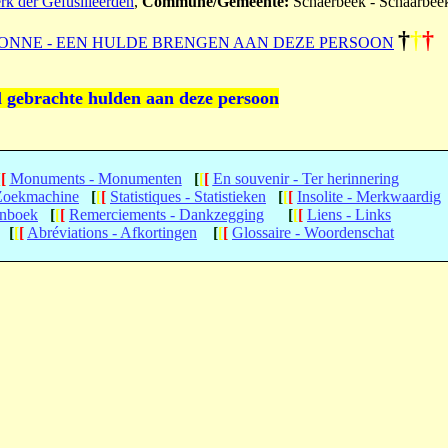
erk der Gefusilleerden
,
Commune/Gemeente:
Schaerbeek - Schaarbee
†
†
†
ONNE - EEN HULDE BRENGEN AAN DEZE PERSOON
l gebrachte hulden aan deze persoon
[
[
Monuments - Monumenten
[
[
[
En souvenir - Ter herinnering
 Zoekmachine
[
[
[
Statistiques - Statistieken
[
[
[
Insolite - Merkwaardig
enboek
[
[
[
Remerciements - Dankzegging
[
[
[
Liens - Links
[
[
[
Abréviations - Afkortingen
[
[
[
Glossaire - Woordenschat