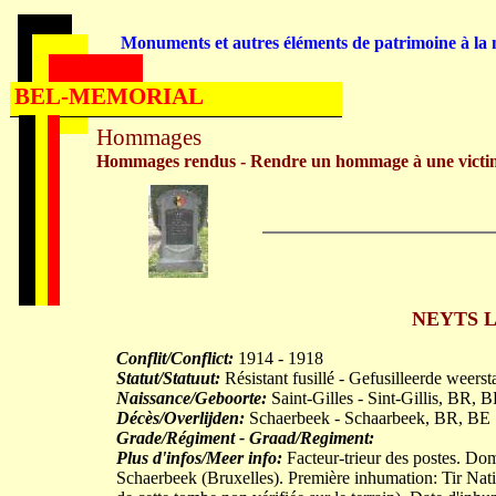
Monuments et autres éléments de patrimoine à la m
BEL-MEMORIAL
Hommages
Hommages rendus - Rendre un hommage à une victi
NEYTS Lo
Conflit/Conflict:
1914 - 1918
Statut/Statuut:
Résistant fusillé - Gefusilleerde weerst
Naissance/Geboorte:
Saint-Gilles - Sint-Gillis, BR,
Décès/Overlijden:
Schaerbeek - Schaarbeek, BR, BE
Grade/Régiment - Graad/Regiment:
Plus d'infos/Meer info:
Facteur-trieur des postes. Domi
Schaerbeek (Bruxelles). Première inhumation: Tir Nat