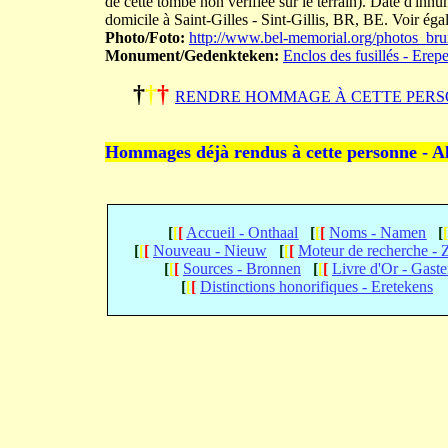
de cette tombe non vérifiée sur le terrain). Date d'i
domicile à Saint-Gilles - Sint-Gillis, BR, BE. Voir éga
Photo/Foto:
http://www.bel-memorial.org/photos_br
Monument/Gedenkteken:
Enclos des fusillés - Erep
†
†
†
RENDRE HOMMAGE À CETTE PERS
Hommages déjà rendus à cette personne - A
[
[
[
Accueil - Onthaal
[
[
[
Noms - Namen
[
[
[
[
Nouveau - Nieuw
[
[
[
Moteur de recherche -
[
[
[
Sources - Bronnen
[
[
[
Livre d'Or - Gast
[
[
[
Distinctions honorifiques - Eretekens