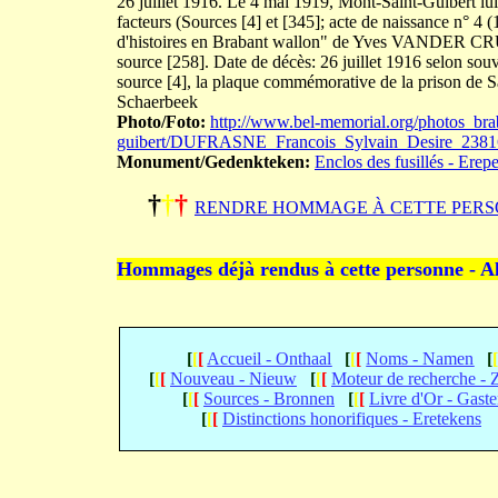
26 juillet 1916. Le 4 mai 1919, Mont-Saint-Guibert lui f
facteurs (Sources [4] et [345]; acte de naissance n° 
d'histoires en Brabant wallon" de Yves VANDER CRU
source [258]. Date de décès: 26 juillet 1916 selon sou
source [4], la plaque commémorative de la prison de Sa
Schaerbeek
Photo/Foto:
http://www.bel-memorial.org/photos_bra
guibert/DUFRASNE_Francois_Sylvain_Desire_2381
Monument/Gedenkteken:
Enclos des fusillés - Erep
†
†
†
RENDRE HOMMAGE À CETTE PERS
Hommages déjà rendus à cette personne - A
[
[
[
Accueil - Onthaal
[
[
[
Noms - Namen
[
[
[
[
Nouveau - Nieuw
[
[
[
Moteur de recherche -
[
[
[
Sources - Bronnen
[
[
[
Livre d'Or - Gast
[
[
[
Distinctions honorifiques - Eretekens