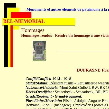
Monuments et autres éléments de patrimoine à la m
BEL-MEMORIAL
Hommages
Hommages rendus - Rendre un hommage à une victi
DUFRASNE Franço
Conflit/Conflict:
1914 - 1918
Statut/Statuut:
Résistant fusillé - Gefusilleerde weerst
Naissance/Geboorte:
Mont-Saint-Guibert, BW, BE 1
Décès/Overlijden:
Schaerbeek - Schaarbeek, BR, BE
Grade/Régiment - Graad/Regiment:
Plus d'infos/Meer info:
Fils de Adolphe Auguste Ernes
Romaine CASSE (ménagère). Employé des postes à Ottign