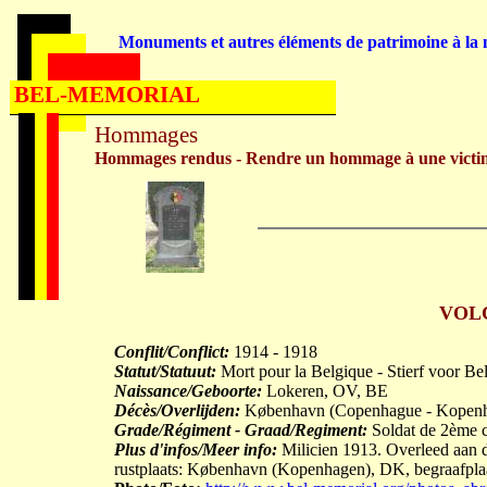
Monuments et autres éléments de patrimoine à la m
BEL-MEMORIAL
Hommages
Hommages rendus - Rendre un hommage à une victi
VOLC
Conflit/Conflict:
1914 - 1918
Statut/Statuut:
Mort pour la Belgique - Stierf voor Be
Naissance/Geboorte:
Lokeren, OV, BE
Décès/Overlijden:
København (Copenhague - Kopenh
Grade/Régiment - Graad/Regiment:
Soldat de 2ème cl
Plus d'infos/Meer info:
Milicien 1913. Overleed aan de
rustplaats: København (Kopenhagen), DK, begraafplaa