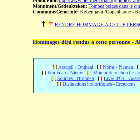
Photo/Foto:
http://www.bel-memorial.org/photos
Monument/Gedenkteken:
Tombes belges dans le cim
Commune/Gemeente:
København (Copenhague - K
†
†
†
RENDRE HOMMAGE À CETTE PERS
Hommages déjà rendus à cette personne - A
[
[
[
Accueil - Onthaal
[
[
[
Noms - Namen
[
[
[
[
Nouveau - Nieuw
[
[
[
Moteur de recherche -
[
[
[
Sources - Bronnen
[
[
[
Livre d'Or - Gast
[
[
[
Distinctions honorifiques - Eretekens