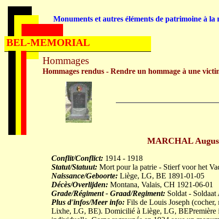
Monuments et autres éléments de patrimoine à la m
BEL-MEMORIAL
Hommages
Hommages rendus - Rendre un hommage à une victi
MARCHAL Auguste 
Conflit/Conflict:
1914 - 1918
Statut/Statuut:
Mort pour la patrie - Stierf voor het V
Naissance/Geboorte:
Liège, LG, BE 1891-01-05
Décès/Overlijden:
Montana, Valais, CH 1921-06-01
Grade/Régiment - Graad/Regiment:
Soldat - Soldaat A
Plus d'infos/Meer info:
Fils de Louis Joseph (cocher
Lixhe, LG, BE). Domicilié à Liège, LG, BEPremière i