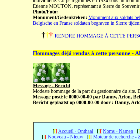
individuelle. Corps regroupés en 1934 sous un monumen
Etienne MOUTON, représentant à Sierre du Souvenir f
Photo/Foto:
Monument/Gedenkteken:
Monument aux soldats belg
Belgische en Franse soldaten begraven in Sierre tijde
†
†
†
RENDRE HOMMAGE À CETTE PERS
Hommages déjà rendus à cette personne - A
Message - Bericht
Modeste hommage de la part du gestionnaire du site.
Message posté le 0000-00-00 par Danny, Arlon, Bel
Bericht geplaatst op 0000-00-00 door : Danny, Arlo
[
[
[
Accueil - Onthaal
[
[
[
Noms - Namen
[
[
[
[
Nouveau - Nieuw
[
[
[
Moteur de recherche -