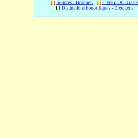
[
[
[
Sources - Bronnen
[
[
[
Livre d'Or - Gast
[
[
[
Distinctions honorifiques - Eretekens