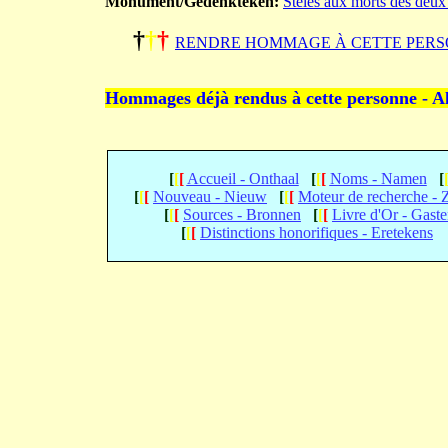
Monument/Gedenkteken:
Stèles aux morts des deux
†
†
†
RENDRE HOMMAGE À CETTE PERS
Hommages déjà rendus à cette personne - A
[
[
[
Accueil - Onthaal
[
[
[
Noms - Namen
[
[
[
[
Nouveau - Nieuw
[
[
[
Moteur de recherche -
[
[
[
Sources - Bronnen
[
[
[
Livre d'Or - Gast
[
[
[
Distinctions honorifiques - Eretekens