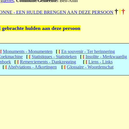
 guerres
,
Commune/Gemeente:
Ben-Ahin
†
†
†
ONNE - EEN HULDE BRENGEN AAN DEZE PERSOON
l gebrachte hulden aan deze persoon
[
[
Monuments - Monumenten
[
[
[
En souvenir - Ter herinnering
 Zoekmachine
[
[
[
Statistiques - Statistieken
[
[
[
Insolite - Merkwaardig
enboek
[
[
[
Remerciements - Dankzegging
[
[
[
Liens - Links
[
[
[
Abréviations - Afkortingen
[
[
[
Glossaire - Woordenschat