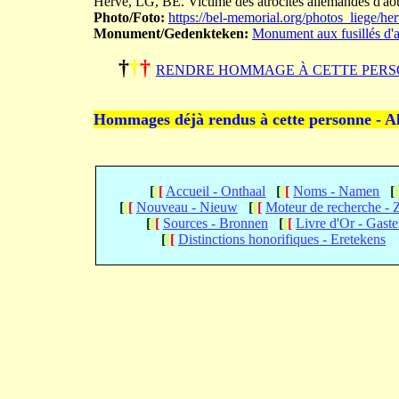
Herve, LG, BE. Victime des atrocités allemandes d'aoû
Photo/Foto:
https://bel-memorial.org/photos_lieg
Monument/Gedenkteken:
Monument aux fusillés d'
†
†
†
RENDRE HOMMAGE À CETTE PERS
Hommages déjà rendus à cette personne - A
[
[
[
Accueil - Onthaal
[
[
[
Noms - Namen
[
[
[
[
Nouveau - Nieuw
[
[
[
Moteur de recherche -
[
[
[
Sources - Bronnen
[
[
[
Livre d'Or - Gast
[
[
[
Distinctions honorifiques - Eretekens