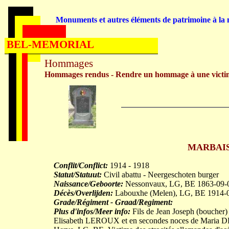
Monuments et autres éléments de patrimoine à la m
BEL-MEMORIAL
Hommages
Hommages rendus - Rendre un hommage à une victi
MARBAISE
Conflit/Conflict:
1914 - 1918
Statut/Statuut:
Civil abattu - Neergeschoten burger
Naissance/Geboorte:
Nessonvaux, LG, BE 1863-09-
Décès/Overlijden:
Labouxhe (Melen), LG, BE 1914-
Grade/Régiment - Graad/Regiment:
Plus d'infos/Meer info:
Fils de Jean Joseph (boucher
Elisabeth LEROUX et en secondes noces de Maria D