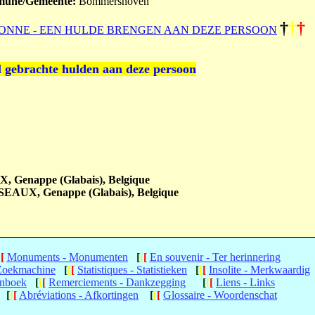
une/Gemeente:
Bommershoven
†
†
†
ONNE - EEN HULDE BRENGEN AAN DEZE PERSOON
l gebrachte hulden aan deze persoon
, Genappe (Glabais), Belgique
SSEAUX, Genappe (Glabais), Belgique
[
[
Monuments - Monumenten
[
[
[
En souvenir - Ter herinnering
 Zoekmachine
[
[
[
Statistiques - Statistieken
[
[
[
Insolite - Merkwaardig
enboek
[
[
[
Remerciements - Dankzegging
[
[
[
Liens - Links
[
[
[
Abréviations - Afkortingen
[
[
[
Glossaire - Woordenschat