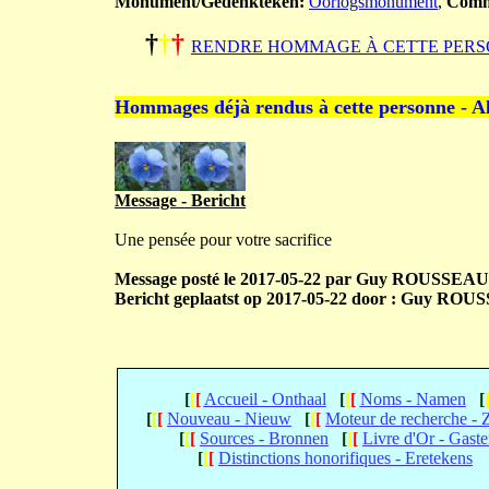
Monument/Gedenkteken:
Oorlogsmonument
,
Comm
†
†
†
RENDRE HOMMAGE À CETTE PERS
Hommages déjà rendus à cette personne - A
Message - Bericht
Une pensée pour votre sacrifice
Message posté le 2017-05-22 par Guy ROUSSEAUX
Bericht geplaatst op 2017-05-22 door : Guy ROU
[
[
[
Accueil - Onthaal
[
[
[
Noms - Namen
[
[
[
[
Nouveau - Nieuw
[
[
[
Moteur de recherche -
[
[
[
Sources - Bronnen
[
[
[
Livre d'Or - Gast
[
[
[
Distinctions honorifiques - Eretekens