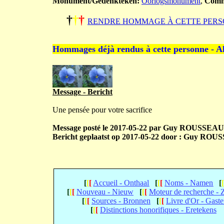
Monument/Gedenkteken:
Oorlogsmonument
,
Comm
†
†
†
RENDRE HOMMAGE À CETTE PERS
Hommages déjà rendus à cette personne - A
Message - Bericht
Une pensée pour votre sacrifice
Message posté le 2017-05-22 par Guy ROUSSEAUX
Bericht geplaatst op 2017-05-22 door : Guy ROU
[
[
[
Accueil - Onthaal
[
[
[
Noms - Namen
[
[
[
[
Nouveau - Nieuw
[
[
[
Moteur de recherche -
[
[
[
Sources - Bronnen
[
[
[
Livre d'Or - Gast
[
[
[
Distinctions honorifiques - Eretekens