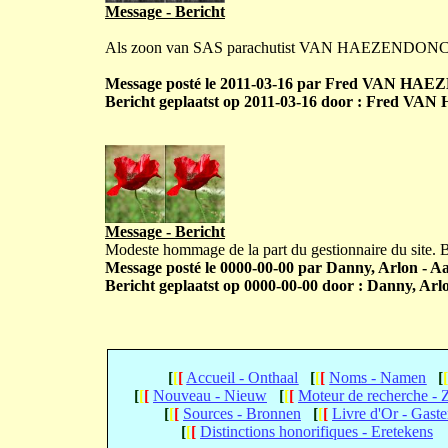
Message - Bericht
Als zoon van SAS parachutist VAN HAEZENDONCK 
Message posté le 2011-03-16 par Fred VAN HAE
Bericht geplaatst op 2011-03-16 door : Fred V
Message - Bericht
Modeste hommage de la part du gestionnaire du site.
Message posté le 0000-00-00 par Danny, Arlon - Aar
Bericht geplaatst op 0000-00-00 door : Danny, Arlo
[
[
[
Accueil - Onthaal
[
[
[
Noms - Namen
[
[
[
[
Nouveau - Nieuw
[
[
[
Moteur de recherche -
[
[
[
Sources - Bronnen
[
[
[
Livre d'Or - Gast
[
[
[
Distinctions honorifiques - Eretekens