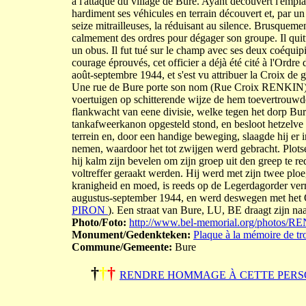
à l'attaque du village de Bure. Ayant découvert l'empla
hardiment ses véhicules en terrain découvert et, par u
seize mitrailleuses, la réduisant au silence. Brusquement
calmement des ordres pour dégager son groupe. Il quittait
un obus. Il fut tué sur le champ avec ses deux c
courage éprouvés, cet officier a déjà été cité à l'Ordr
août-septembre 1944, et s'est vu attribuer la Croix de
Une rue de Bure porte son nom (Rue Croix RENKIN). Ti
voertuigen op schitterende wijze de hem toevertrouwd
flankwacht van eene divisie, welke tegen het dorp Bure
tankafweerkanon opgesteld stond, en besloot hetzelve 
terrein en, door een handige beweging, slaagde hij er in
nemen, waardoor het tot zwijgen werd gebracht. Plots
hij kalm zijn bevelen om zijn groep uit den greep te red
voltreffer geraakt werden. Hij werd met zijn twee plo
kranigheid en moed, is reeds op de Legerdagorder ve
augustus-september 1944, en werd deswegen met het O
PIRON
). Een straat van Bure, LU, BE draagt zijn
Photo/Foto:
http://www.bel-memorial.org/photos/
Monument/Gedenkteken:
Plaque à la mémoire de tr
Commune/Gemeente:
Bure
†
†
†
RENDRE HOMMAGE À CETTE PERS