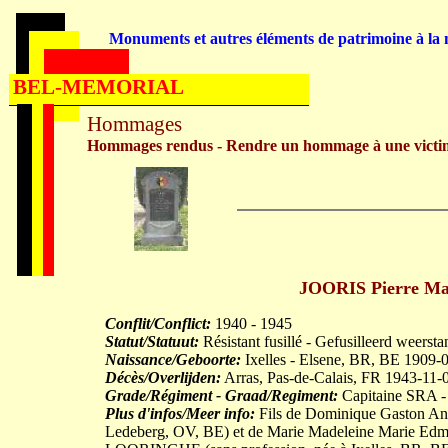
Monuments et autres éléments de patrimoine à la m
BEL-MEMORIAL
Hommages
Hommages rendus - Rendre un hommage à une victi
JOORIS Pierre Mar
Conflit/Conflict:
1940 - 1945
Statut/Statuut:
Résistant fusillé - Gefusilleerd weersta
Naissance/Geboorte:
Ixelles - Elsene, BR, BE 1909-
Décès/Overlijden:
Arras, Pas-de-Calais, FR 1943-11-
Grade/Régiment - Graad/Regiment:
Capitaine SRA - K
Plus d'infos/Meer info:
Fils de Dominique Gaston Ange
Ledeberg, OV, BE) et de Marie Madeleine Marie