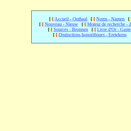
[
[
[
Accueil - Onthaal
[
[
[
Noms - Namen
[
[
[
[
Nouveau - Nieuw
[
[
[
Moteur de recherche -
[
[
[
Sources - Bronnen
[
[
[
Livre d'Or - Gast
[
[
[
Distinctions honorifiques - Eretekens