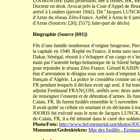
LOORINGHE (sans profession, née à Ixelles, BR, BE
Docteur en droit. Avocat près la Cour d'Appel de Bruxe
arrivé à Londres (janvier 1942). Dit "Jacques LUNCK" 
d'Arras du réseau Zéro-France. Arrêté à Arras le 6 janv
d'Arras (Sources: [26]; [517]; faire-part de décès)
Biographie (Source [691])
Fils d’une famille nombreuse d’origine brugeoise, Pier
la capitale en 1940. Replié en France, il tenta sans suc
Dakar, Sénégal, réussit à s’échapper d’un cargo et s’in
main par l’autorité belgo-britannique de la Sûreté bel
pour rejoindre le réseau Zéro France. Gérard KAISIN l
état d’arrestation le désigna sous son nom d’emprunt J
français d’Algérie. La police le considéra comme un op
FR pendant lesquels il déclara avoir agi seul, il fut t
adjoint Ferdinand FRANÇOIS, arrêtés avec deux autre
de renseigner l’ennemi et de détention d’armes. Ils f
Calais, FR. Ils furent fusillés ensemble le 5 novembre 
Il avait quitté sa cellule en souriant et en déclarant à
JOORIS fut exécuté sous le nom de Jacques LUNCK, le t
de-Calais, FR, il a été inhumé dans le carré des soldats
Photo/Foto:
http://www.bel-memorial.org/photos/J
Monument/Gedenkteken:
Mur des fusillés - Eremuu