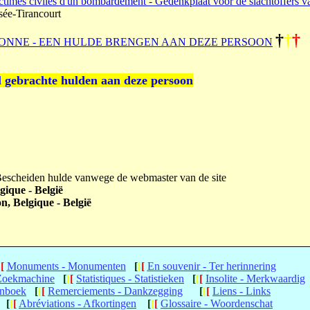
ctimes civiles d'un bombardement - Gedenkplaat voor de slachtoffers v
ée-Tirancourt
†
†
†
ONNE - EEN HULDE BRENGEN AAN DEZE PERSOON
l gebrachte hulden aan deze persoon
 Bescheiden hulde vanwege de webmaster van de site
gique - België
n, Belgique - België
[
[
Monuments - Monumenten
[
[
[
En souvenir - Ter herinnering
 Zoekmachine
[
[
[
Statistiques - Statistieken
[
[
[
Insolite - Merkwaardig
enboek
[
[
[
Remerciements - Dankzegging
[
[
[
Liens - Links
[
[
[
Abréviations - Afkortingen
[
[
[
Glossaire - Woordenschat