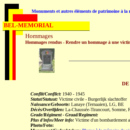
Monuments et autres éléments de patrimoine à la m
BEL-MEMORIAL
Hommages
Hommages rendus - Rendre un hommage à une victi
DE
Conflit/Conflict:
1940 - 1945
Statut/Statuut:
Victime civile - Burgerlijk slachtoffer
Naissance/Geboorte:
Lanaye (Ternaaien), LG, BE
Décès/Overlijden:
La-Chaussée-Tirancourt, Somme, 
Grade/Régiment - Graad/Regiment:
Plus d'infos/Meer info:
Victime d'un bombardement a
Photo/Foto: