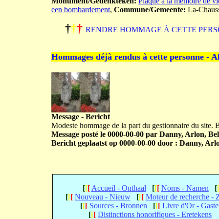
Monument/Gedenkteken:
Plaque à la mémoire de vi
een bombardement
,
Commune/Gemeente:
La-Chauss
†
†
†
RENDRE HOMMAGE À CETTE PERS
Hommages déjà rendus à cette personne - A
Message - Bericht
Modeste hommage de la part du gestionnaire du site.
Message posté le 0000-00-00 par Danny, Arlon, Bel
Bericht geplaatst op 0000-00-00 door : Danny, Arlo
[
[
[
Accueil - Onthaal
[
[
[
Noms - Namen
[
[
[
[
Nouveau - Nieuw
[
[
[
Moteur de recherche -
[
[
[
Sources - Bronnen
[
[
[
Livre d'Or - Gast
[
[
[
Distinctions honorifiques - Eretekens