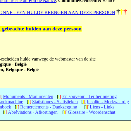
ur le site du Fort de Battice
,
Commune/Gemeente:
Battice
†
†
†
ONNE - EEN HULDE BRENGEN AAN DEZE PERSOON
l gebrachte hulden aan deze persoon
 Bescheiden hulde vanwege de webmaster van de site
gique - België
n, Belgique - België
[
[
Monuments - Monumenten
[
[
[
En souvenir - Ter herinnering
 Zoekmachine
[
[
[
Statistiques - Statistieken
[
[
[
Insolite - Merkwaardig
enboek
[
[
[
Remerciements - Dankzegging
[
[
[
Liens - Links
[
[
[
Abréviations - Afkortingen
[
[
[
Glossaire - Woordenschat