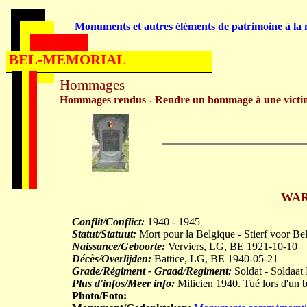
Monuments et autres éléments de patrimoine à la m
BEL-MEMORIAL
Hommages
Hommages rendus - Rendre un hommage à une victi
WAR
Conflit/Conflict:
1940 - 1945
Statut/Statuut:
Mort pour la Belgique - Stierf voor Be
Naissance/Geboorte:
Verviers, LG, BE 1921-10-10
Décès/Overlijden:
Battice, LG, BE 1940-05-21
Grade/Régiment - Graad/Regiment:
Soldat - Soldaat 
Plus d'infos/Meer info:
Milicien 1940. Tué lors d'un 
Photo/Foto: