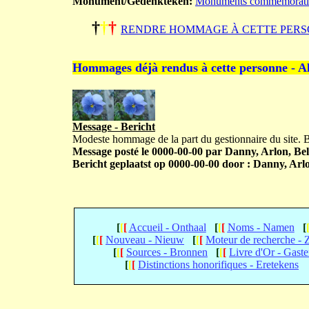
Monument/Gedenkteken:
Monuments commémoratifs s
†
†
†
RENDRE HOMMAGE À CETTE PERS
Hommages déjà rendus à cette personne - A
Message - Bericht
Modeste hommage de la part du gestionnaire du site.
Message posté le 0000-00-00 par Danny, Arlon, Bel
Bericht geplaatst op 0000-00-00 door : Danny, Arlo
[
[
[
Accueil - Onthaal
[
[
[
Noms - Namen
[
[
[
[
Nouveau - Nieuw
[
[
[
Moteur de recherche -
[
[
[
Sources - Bronnen
[
[
[
Livre d'Or - Gast
[
[
[
Distinctions honorifiques - Eretekens