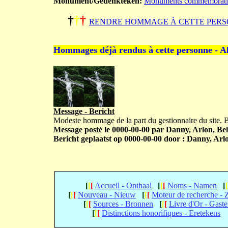
Monument/Gedenkteken:
Monuments commémoratifs s
†
†
†
RENDRE HOMMAGE À CETTE PERS
Hommages déjà rendus à cette personne - A
Message - Bericht
Modeste hommage de la part du gestionnaire du site.
Message posté le 0000-00-00 par Danny, Arlon, Bel
Bericht geplaatst op 0000-00-00 door : Danny, Arlo
[
[
[
Accueil - Onthaal
[
[
[
Noms - Namen
[
[
[
[
Nouveau - Nieuw
[
[
[
Moteur de recherche -
[
[
[
Sources - Bronnen
[
[
[
Livre d'Or - Gast
[
[
[
Distinctions honorifiques - Eretekens