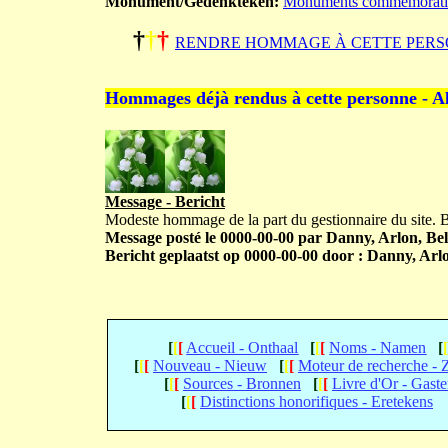
Monument/Gedenkteken:
Monuments commémoratifs s
†
†
†
RENDRE HOMMAGE À CETTE PERS
Hommages déjà rendus à cette personne - A
Message - Bericht
Modeste hommage de la part du gestionnaire du site.
Message posté le 0000-00-00 par Danny, Arlon, Bel
Bericht geplaatst op 0000-00-00 door : Danny, Arlo
[
[
[
Accueil - Onthaal
[
[
[
Noms - Namen
[
[
[
[
Nouveau - Nieuw
[
[
[
Moteur de recherche -
[
[
[
Sources - Bronnen
[
[
[
Livre d'Or - Gast
[
[
[
Distinctions honorifiques - Eretekens