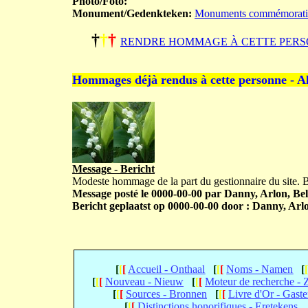
Photo/Foto:
Monument/Gedenkteken:
Monuments commémoratifs s
†
†
†
RENDRE HOMMAGE À CETTE PERS
Hommages déjà rendus à cette personne - A
Message - Bericht
Modeste hommage de la part du gestionnaire du site.
Message posté le 0000-00-00 par Danny, Arlon, Bel
Bericht geplaatst op 0000-00-00 door : Danny, Arlo
[
[
[
Accueil - Onthaal
[
[
[
Noms - Namen
[
[
[
[
Nouveau - Nieuw
[
[
[
Moteur de recherche -
[
[
[
Sources - Bronnen
[
[
[
Livre d'Or - Gast
[
[
[
Distinctions honorifiques - Eretekens