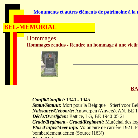
Monuments et autres éléments de patrimoine à la m
BEL-MEMORIAL
Hommages
Hommages rendus - Rendre un hommage à une victi
BA
Conflit/Conflict:
1940 - 1945
Statut/Statuut:
Mort pour la Belgique - Stierf voor Be
Naissance/Geboorte:
Antwerpen (Anvers), AN, BE 1
Décès/Overlijden:
Battice, LG, BE 1940-05-21
Grade/Régiment - Graad/Regiment:
Maréchal des log
Plus d'infos/Meer info:
Volontaire de carrière 1921. Fa
bombardement aérien (Source [163])