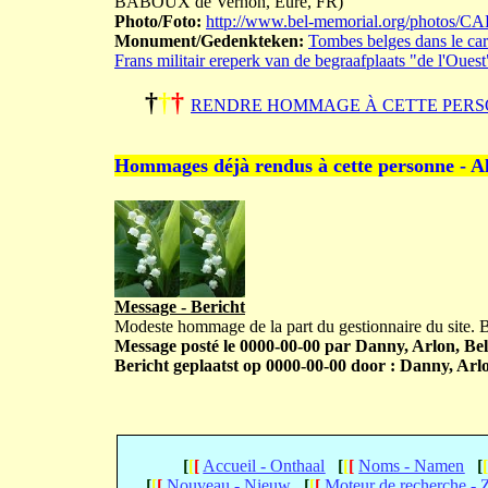
BABOUX de Vernon, Eure, FR)
Photo/Foto:
http://www.bel-memorial.org/photos
Monument/Gedenkteken:
Tombes belges dans le carr
Frans militair ereperk van de begraafplaats "de l'Ouest
†
†
†
RENDRE HOMMAGE À CETTE PERS
Hommages déjà rendus à cette personne - A
Message - Bericht
Modeste hommage de la part du gestionnaire du site.
Message posté le 0000-00-00 par Danny, Arlon, Bel
Bericht geplaatst op 0000-00-00 door : Danny, Arlo
[
[
[
Accueil - Onthaal
[
[
[
Noms - Namen
[
[
[
[
Nouveau - Nieuw
[
[
[
Moteur de recherche -