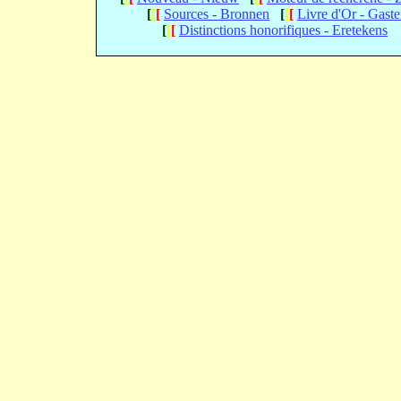
[
[
[
Sources - Bronnen
[
[
[
Livre d'Or - Gast
[
[
[
Distinctions honorifiques - Eretekens