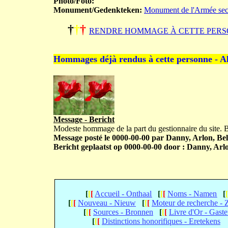
Photo/Foto:
Monument/Gedenkteken:
Monument de l'Armée sec
†
†
†
RENDRE HOMMAGE À CETTE PERS
Hommages déjà rendus à cette personne - A
Message - Bericht
Modeste hommage de la part du gestionnaire du site.
Message posté le 0000-00-00 par Danny, Arlon, Bel
Bericht geplaatst op 0000-00-00 door : Danny, Arlo
[
[
[
Accueil - Onthaal
[
[
[
Noms - Namen
[
[
[
[
Nouveau - Nieuw
[
[
[
Moteur de recherche -
[
[
[
Sources - Bronnen
[
[
[
Livre d'Or - Gast
[
[
[
Distinctions honorifiques - Eretekens