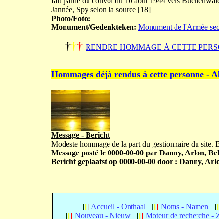
fait partie du convoi du 10 août 1944 vers Buchenwal
Jannée, Spy selon la source [18]
Photo/Foto:
Monument/Gedenkteken:
Monument de l'Armée sec
†
†
†
RENDRE HOMMAGE À CETTE PERS
Hommages déjà rendus à cette personne - A
Message - Bericht
Modeste hommage de la part du gestionnaire du site.
Message posté le 0000-00-00 par Danny, Arlon, Bel
Bericht geplaatst op 0000-00-00 door : Danny, Arlo
[
[
[
Accueil - Onthaal
[
[
[
Noms - Namen
[
[
[
[
Nouveau - Nieuw
[
[
[
Moteur de recherche -