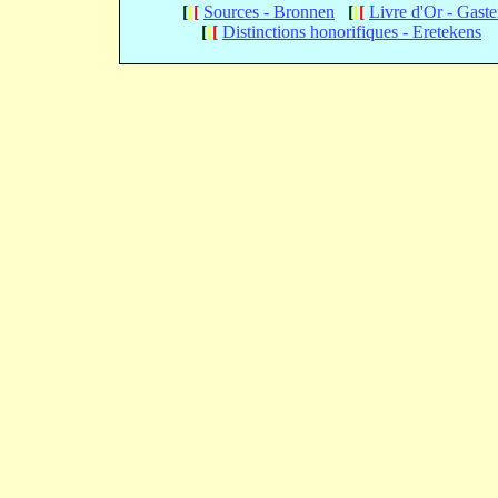
[
[
[
Sources - Bronnen
[
[
[
Livre d'Or - Gast
[
[
[
Distinctions honorifiques - Eretekens