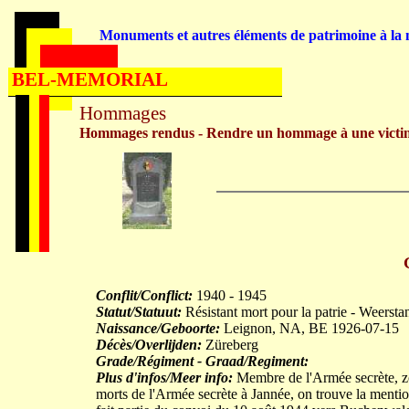
Monuments et autres éléments de patrimoine à la m
BEL-MEMORIAL
Hommages
Hommages rendus - Rendre un hommage à une victi
Conflit/Conflict:
1940 - 1945
Statut/Statuut:
Résistant mort pour la patrie - Weerst
Naissance/Geboorte:
Leignon, NA, BE 1926-07-15
Décès/Overlijden:
Züreberg
Grade/Régiment - Graad/Regiment:
Plus d'infos/Meer info:
Membre de l'Armée secrète, zo
morts de l'Armée secrète à Jannée, on trouve la mention