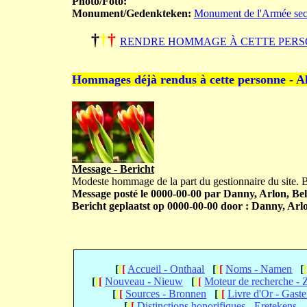
Photo/Foto:
Monument/Gedenkteken:
Monument de l'Armée sec
†
†
†
RENDRE HOMMAGE À CETTE PERS
Hommages déjà rendus à cette personne - A
Message - Bericht
Modeste hommage de la part du gestionnaire du site.
Message posté le 0000-00-00 par Danny, Arlon, Bel
Bericht geplaatst op 0000-00-00 door : Danny, Arlo
[
[
[
Accueil - Onthaal
[
[
[
Noms - Namen
[
[
[
[
Nouveau - Nieuw
[
[
[
Moteur de recherche -
[
[
[
Sources - Bronnen
[
[
[
Livre d'Or - Gast
[
[
[
Distinctions honorifiques - Eretekens