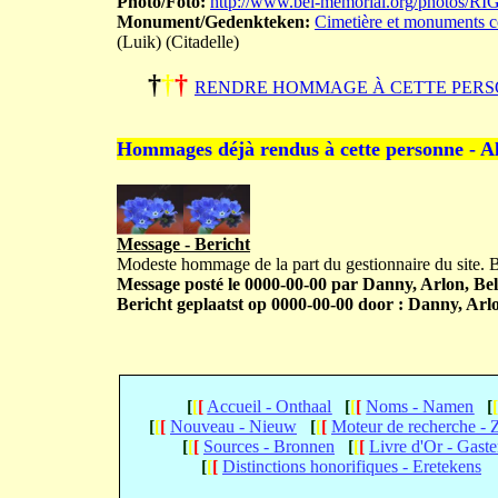
Photo/Foto:
http://www.bel-memorial.org/photos/
Monument/Gedenkteken:
Cimetière et monuments co
(Luik) (Citadelle)
†
†
†
RENDRE HOMMAGE À CETTE PERS
Hommages déjà rendus à cette personne - A
Message - Bericht
Modeste hommage de la part du gestionnaire du site.
Message posté le 0000-00-00 par Danny, Arlon, Bel
Bericht geplaatst op 0000-00-00 door : Danny, Arlo
[
[
[
Accueil - Onthaal
[
[
[
Noms - Namen
[
[
[
[
Nouveau - Nieuw
[
[
[
Moteur de recherche -
[
[
[
Sources - Bronnen
[
[
[
Livre d'Or - Gast
[
[
[
Distinctions honorifiques - Eretekens