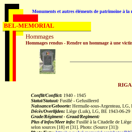
Monuments et autres éléments de patrimoine à la m
BEL-MEMORIAL
Hommages
Hommages rendus - Rendre un hommage à une victi
RIGAU
Conflit/Conflict:
1940 - 1945
Statut/Statuut:
Fusillé - Gefusilleerd
Naissance/Geboorte:
Hermalle-sous-Argenteau, LG,
Décès/Overlijden:
Liège (Luik), LG, BE 1943-06-29
Grade/Régiment - Graad/Regiment:
Plus d'infos/Meer info:
Fusillé à la Citadelle de Liè
selon sources [18] et [31]. Photo: (Source [31])